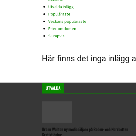
Utvalda inlägg
Populäraste
Veckans populäraste
Efter omdömen
Slumpvis
Här finns det inga inlägg a
UTVALDA
Urban Wallton ny mediasäljare på Boden- och Norrbotten
Gratistidning