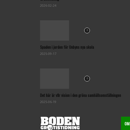
2026-02-24
Spaden i jorden för Unbyns nya skola
2025-09-17
Det här är vår vision i den gröna samhällsomställningen
2025-06-19
OM