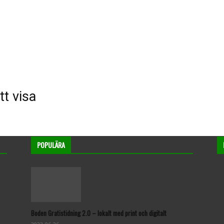
tt visa
POPULÄRA
Boden Gratistidning 2.0 – lokalt med print och digitalt