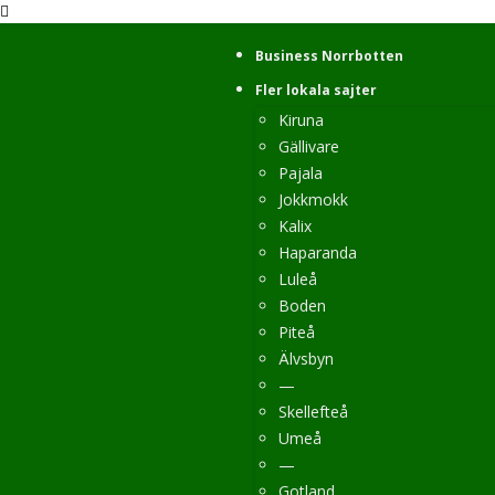
Business Norrbotten
Fler lokala sajter
Kiruna
Gällivare
Pajala
Jokkmokk
Kalix
Haparanda
Luleå
Boden
Piteå
Älvsbyn
—
Skellefteå
Umeå
—
Gotland