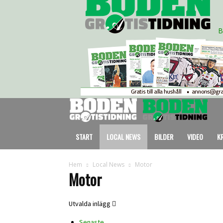
B
START
LOCAL NEWS
BILDER
VIDEO
K
Hem
Local News
Motor
Motor
Utvalda inlägg
Senaste