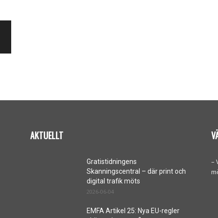
intervall:
 kr
Den
här
0 kr
produkten
har
flera
varianter.
De
olika
alternativen
kan
AKTUELLT
V
väljas
på
– 
Gratistidningens
produktsidan
Skanningscentral – där print och
m
digital trafik möts
2026-06-04
EMFA Artikel 25: Nya EU-regler