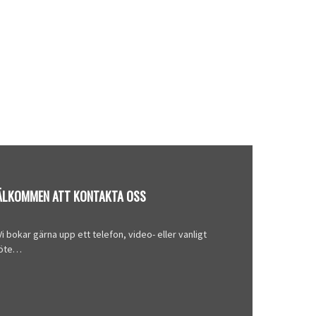
ÄLKOMMEN ATT KONTAKTA OSS
Vi bokar gärna upp ett telefon, video- eller vanligt
öte…