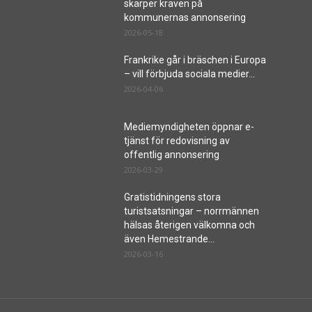
skärper kraven på
kommunernas annonsering
2026-05-18
Frankrike går i bräschen i Europa
– vill förbjuda sociala medier...
2026-04-06
Mediemyndigheten öppnar e-
tjänst för redovisning av
offentlig annonsering
2026-03-29
Gratistidningens stora
turistsatsningar – norrmännen
hälsas återigen välkomna och
även Hemestrande...
2026-03-16