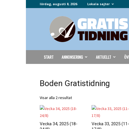
lördag, augusti 8, 2026
Lokala sajter
Gratistidning.com
START
ANNONSERING
AKTUELLT
ÖV
Boden Gratistidning
Sorterade
Visar alla 2 resultat
efter
pris:
lågt
till
Vecka 34, 2025 (18-
Vecka 33, 2025 (11
högt