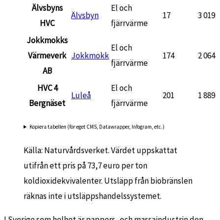
Älvsbyns
El och
Älvsbyn
17
3 019
HVC
fjärrvärme
Jokkmokks
El och
Värmeverk
Jokkmokk
174
2 064
fjärrvärme
AB
HVC 4
El och
Luleå
201
1 889
Bergnäset
fjärrvärme
Kopiera tabellen (för eget CMS, Datawrapper, Infogram, etc.)
Källa: Naturvårdsverket. Värdet uppskattat
utifrån ett pris på 73,7 euro per ton
koldioxidekvivalenter. Utsläpp från biobränslen
räknas inte i utsläppshandelssystemet.
I Sverige som helhet är pappers- och massaindustrin den