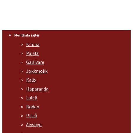
Fler lokala sajter
Kiruna
Pajala
Gällivare
Jokkmokk
Kalix
Haparanda
Luleå
Boden
Piteå
Älvsbyn