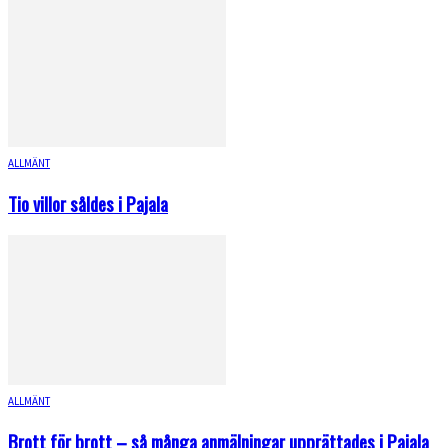
ALLMÄNT
Tio villor såldes i Pajala
ALLMÄNT
Brott för brott – så många anmälningar upprättades i Pajala