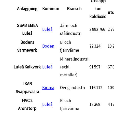
Utsläpp
Anläggning
Kommun
Bransch
ton
uts
koldioxid
SSAB EMEA
Järn- och
Luleå
2 882 766
2 7
Luleå
stålindustri
Bodens
El och
Boden
72 324
13 
värmeverk
fjärrvärme
Mineralindustri
Luleå Kalkverk
Luleå
(exkl.
91 597
67 
metaller)
LKAB
Kiruna
Övrig industri
116 112
103
Svappavaara
HVC 2
El och
Luleå
12 368
4 1
Aronstorp
fjärrvärme