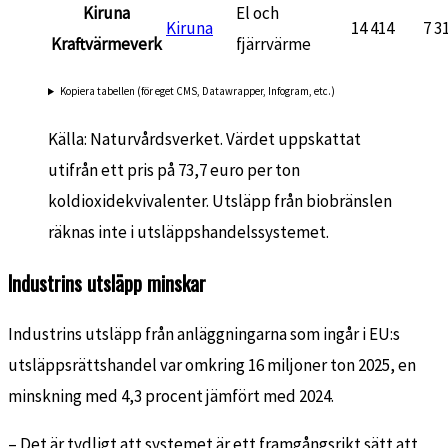
Kiruna
El och
Kiruna
14 414
7 3
Kraftvärmeverk
fjärrvärme
Kopiera tabellen (för eget CMS, Datawrapper, Infogram, etc.)
Källa: Naturvårdsverket. Värdet uppskattat
utifrån ett pris på 73,7 euro per ton
koldioxidekvivalenter. Utsläpp från biobränslen
räknas inte i utsläppshandelssystemet.
Industrins utsläpp minskar
Industrins utsläpp från anläggningarna som ingår i EU:s
utsläppsrättshandel var omkring 16 miljoner ton 2025, en
minskning med 4,3 procent jämfört med 2024.
– Det är tydligt att systemet är ett framgångsrikt sätt att