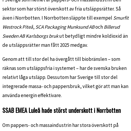
sektor som har störst överskott av fria utsläppsrätter. Så
även i Norrbotten. I Norrbotten släppte till exempel
Smurfit
Westrock Piteå
,
SCA Packaging Munksund AB
och
Billerud
Sweden AB Karlsborgs bruk
ut betydligt mindre koldioxid än
de utsläppsrätter man fått 2025 medgav.
Genom att till stor del ha övergått till biobränslen – som
räknas som utsläppsfria i systemet – har de svenska bruken
relativt låga utsläpp. Dessutom har Sverige till stor del
integrerade massa- och pappersbruk, vilket gör att man kan
använda energin effektivare.
SSAB EMEA Luleå hade störst underskott i Norrbotten
Om pappers- och massaindustrin har stora överskott på