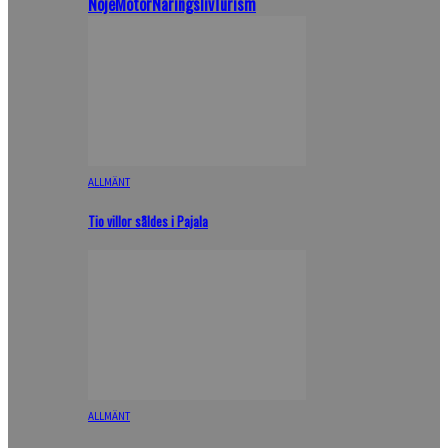
Nöje
Motor
Näringsliv
Turism
ALLMÄNT
Tio villor såldes i Pajala
ALLMÄNT