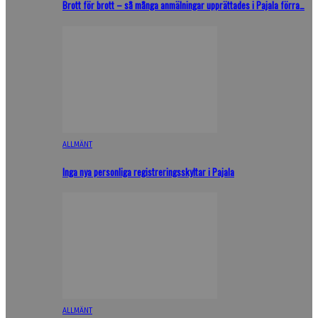
Brott för brott – så många anmälningar upprättades i Pajala förra…
ALLMÄNT
Inga nya personliga registreringsskyltar i Pajala
ALLMÄNT