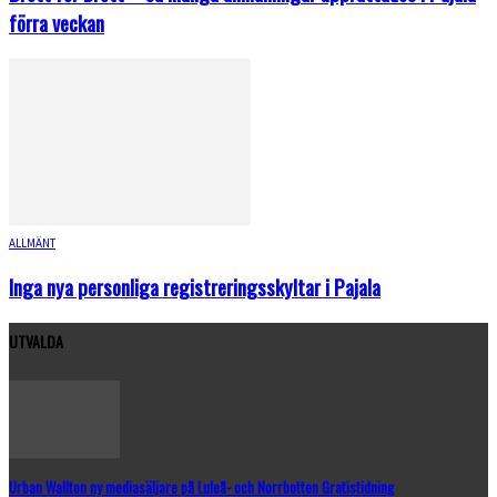
förra veckan
ALLMÄNT
Inga nya personliga registreringsskyltar i Pajala
UTVALDA
Urban Wallton ny mediasäljare på Luleå- och Norrbotten Gratistidning