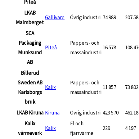
Piteå
LKAB
Gällivare
Övrig industri
74 989
207 58
Malmberget
SCA
Packaging
Pappers- och
Piteå
16 578
108 47
Munksund
massaindustri
AB
Billerud
Sweden AB
Pappers- och
Kalix
11 857
73 802
Karlsborgs
massaindustri
bruk
LKAB Kiruna
Kiruna
Övrig industri
423 570
462 18
Kalix
El och
Kalix
229
4 197
värmeverk
fjärrvärme