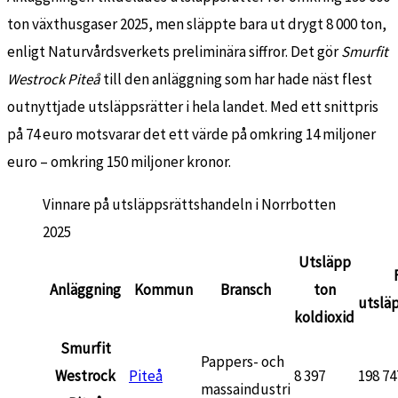
ton växthusgaser 2025, men släppte bara ut drygt 8 000 ton,
enligt Naturvårdsverkets preliminära siffror. Det gör
Smurfit
Westrock Piteå
till den anläggning som har hade näst flest
outnyttjade utsläppsrätter i hela landet. Med ett snittpris
på 74 euro motsvarar det ett värde på omkring 14 miljoner
euro – omkring 150 miljoner kronor.
Vinnare på utsläppsrättshandeln i Norrbotten
2025
Utsläpp
Anläggning
Kommun
Bransch
ton
utslä
koldioxid
Smurfit
Pappers- och
Westrock
Piteå
8 397
198 74
massaindustri