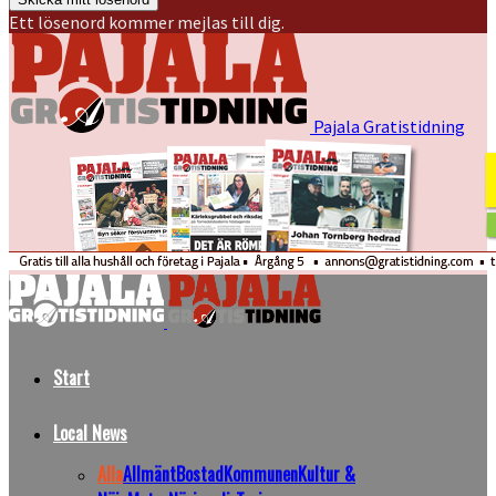
Ett lösenord kommer mejlas till dig.
Pajala Gratistidning
Start
Local News
Alla
Allmänt
Bostad
Kommunen
Kultur &