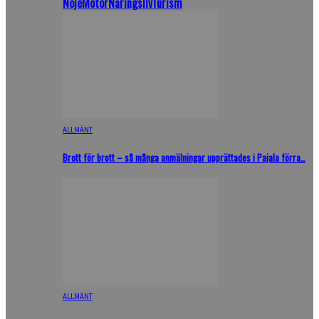
Nöje
Motor
Näringsliv
Turism
ALLMÄNT
Brott för brott – så många anmälningar upprättades i Pajala förra…
ALLMÄNT