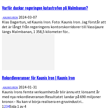
Varför duckar regeringen katastrofen på Malmbanan?
2024-03-07
- KAUNIS IRON
Klas Dagertun, vd Kaunis Iron. Foto: Kaunis Iron. Jag förstår att
det är långt från regeringens kontorskorridorer till Vassijaure
längs Malmbanan, 1 358,5 kilometer för...
Rekordleveranser för Kaunis Iron | Kaunis Iron
2024-01-31
- KAUNIS IRON
Kaunis Irons femte verksamhetsår blir ännu ett lönsamt år
med nya rekordleveranser.Resultatet landar på 690 miljoner
kronor.– Nu kan vi börja realisera en gruvindustri...
1
2
3
4
Sida 1 av 4