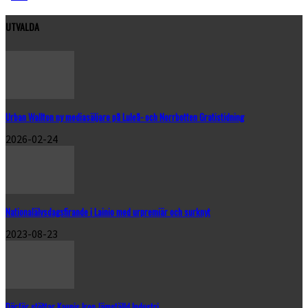
UTVALDA
Urban Wallton ny mediasäljare på Luleå- och Norrbotten Gratistidning
2026-02-24
Nationalälvsdagsfirande i Lainio med urpremiär och surknyt
2023-08-23
Därför stöttar Kaunis Iron Jämställd Industri