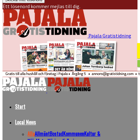
Ett lösenord kommer mejlas till dig.
Pajala Gratistidning
Start
Local News
Alla
Allmänt
Bostad
Kommunen
Kultur &