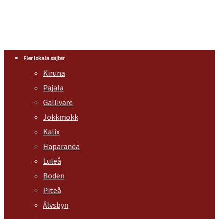
Fler lokala sajter
Kiruna
Pajala
Gällivare
Jokkmokk
Kalix
Haparanda
Luleå
Boden
Piteå
Älvsbyn