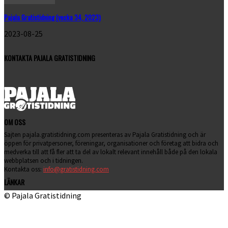
Pajala Gratistidning (vecka 34, 2023)
2023-08-25
KONTAKTA PAJALA GRATISTIDNING
OM OSS
Sajten pajala.gratistidning.com presenteras av Pajala Gratistidning och är
öppen för privatpersoner, föreningar, organisationer och företag att bidra och
medverka till att få fler att ta del av lokalt relevant innehåll både på den lokala
webbplatsen och i tidningen.
Kontakta oss:
info@gratistidning.com
LÄNKAR
© Pajala Gratistidning