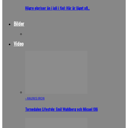
Högre elpriser än i juli i fjol: Här är läget på…
Bilder
Video
– KAUNIS IRON
Tornedalen Lifestyle: Emil Wahlberg och Micael Olli