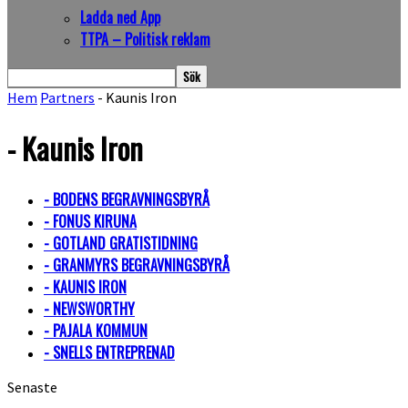
Ladda ned App
TTPA – Politisk reklam
Hem
Partners
- Kaunis Iron
- Kaunis Iron
- BODENS BEGRAVNINGSBYRÅ
- FONUS KIRUNA
- GOTLAND GRATISTIDNING
- GRANMYRS BEGRAVNINGSBYRÅ
- KAUNIS IRON
- NEWSWORTHY
- PAJALA KOMMUN
- SNELLS ENTREPRENAD
Senaste