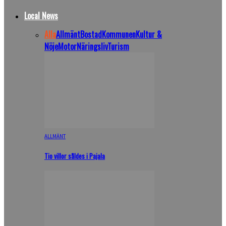
Local News
Alla
Allmänt
Bostad
Kommunen
Kultur &
Nöje
Motor
Näringsliv
Turism
ALLMÄNT
Tio villor såldes i Pajala