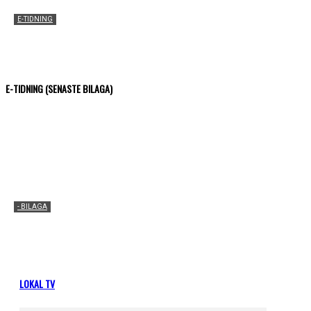
E-TIDNING
Pajala Gratistidning (vecka 25, 2026)
2026-06-15
E-TIDNING (SENASTE BILAGA)
- BILAGA
Möbelhuset (vecka 38, 2025)
2025-09-16
LOKAL TV