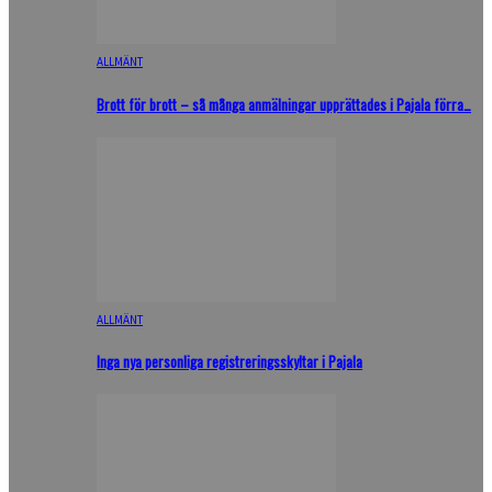
ALLMÄNT
Brott för brott – så många anmälningar upprättades i Pajala förra…
ALLMÄNT
Inga nya personliga registreringsskyltar i Pajala