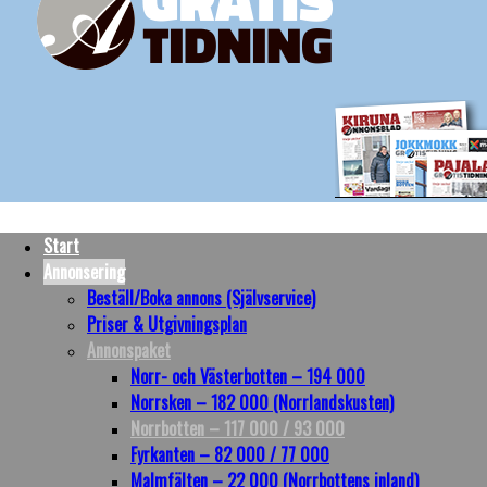
Start
Annonsering
Beställ/Boka annons (Självservice)
Priser & Utgivningsplan
Annonspaket
Norr- och Västerbotten – 194 000
Norrsken – 182 000 (Norrlandskusten)
Norrbotten – 117 000 / 93 000
Fyrkanten – 82 000 / 77 000
Malmfälten – 22 000 (Norrbottens inland)