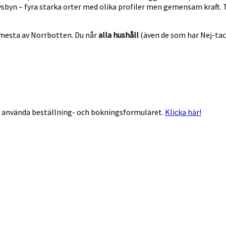
vsbyn – fyra starka orter med olika profiler men gemensam kraft. T
 mesta av Norrbotten. Du når
alla hushåll
(även de som har Nej-tack
å använda beställning- och bokningsformuläret.
Klicka här!