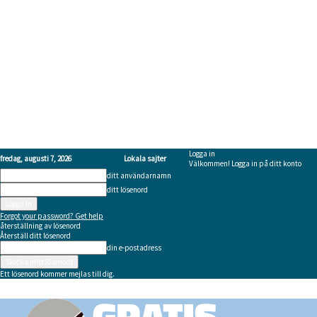
Logga in
fredag, augusti 7, 2026
Lokala sajter
Välkommen! Logga in på ditt konto
ditt användarnamn
ditt lösenord
Forgot your password? Get help
återställning av lösenord
Återställ ditt lösenord
din e-postadress
Ett lösenord kommer mejlas till dig.
Gratistidning.com