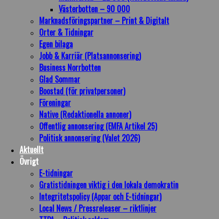
Västerbotten – 90 000
Marknadsföringspartner – Print & Digitalt
Orter & Tidningar
Egen bilaga
Jobb & Karriär (Platsannonsering)
Business Norrbotten
Glad Sommar
Boostad (för privatpersoner)
Föreningar
Native (Redaktionella annoner)
Offentlig annonsering (EMFA Artikel 25)
Politisk annonsering (Valet 2026)
Aktuellt
Övrigt
E-tidningar
Gratistidningen viktig i den lokala demokratin
Integritetspolicy (Appar och E-tidningar)
Local News / Pressreleaser – riktlinjer