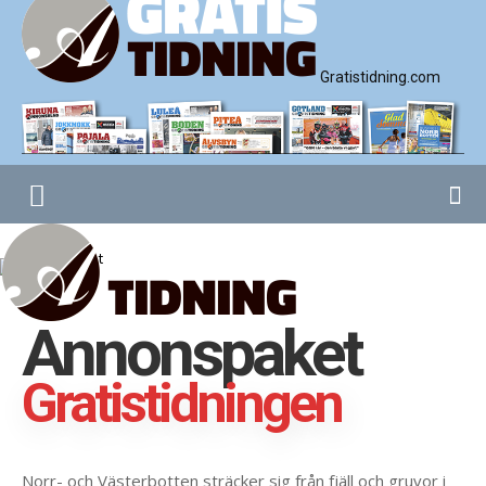
Gratistidning.com
Annonspaket
Gratistidningen
Norr- och Västerbotten sträcker sig från fjäll och gruvor i