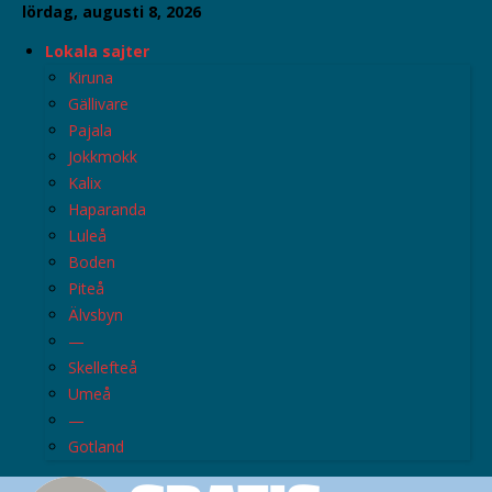
lördag, augusti 8, 2026
Lokala sajter
Kiruna
Gällivare
Pajala
Jokkmokk
Kalix
Haparanda
Luleå
Boden
Piteå
Älvsbyn
—
Skellefteå
Umeå
—
Gotland