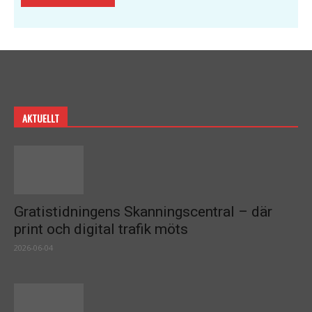
AKTUELLT
Gratistidningens Skanningscentral – där
print och digital trafik möts
2026-06-04