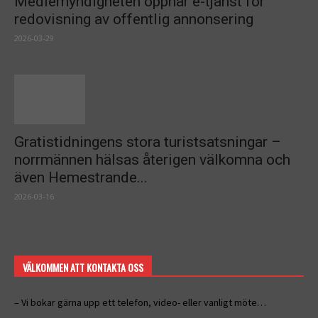
Mediemyndigheten öppnar e-tjänst för
redovisning av offentlig annonsering
2026-03-29
Gratistidningens stora turistsatsningar –
norrmännen hälsas återigen välkomna och
även Hemestrande...
2026-03-16
VÄLKOMMEN ATT KONTAKTA OSS
– Vi bokar gärna upp ett telefon, video- eller vanligt möte…