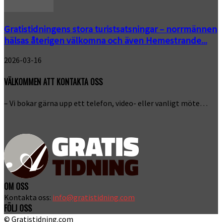
Gratistidningens stora turistsatsningar – norrmännen
hälsas återigen välkomna och även Hemestrande...
2026-03-16
VÄLKOMMEN ATT KONTAKTA OSS
– Vi bokar gärna upp ett telefon, video- eller vanligt möte…
OM OSS
Kontakta oss:
info@gratistidning.com
FÖLJ OSS
© Gratistidning.com