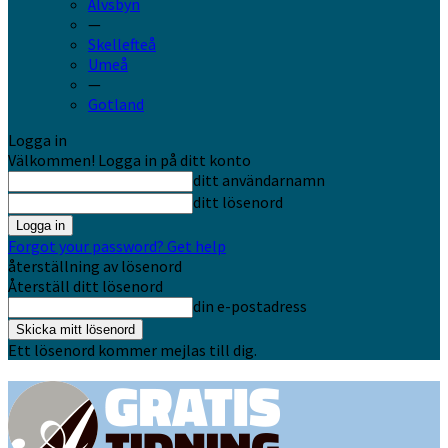
Älvsbyn
—
Skellefteå
Umeå
—
Gotland
Logga in
Välkommen! Logga in på ditt konto
ditt användarnamn
ditt lösenord
Forgot your password? Get help
återställning av lösenord
Återställ ditt lösenord
din e-postadress
Ett lösenord kommer mejlas till dig.