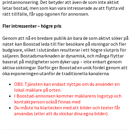
printannonsering. Det betyder att även de som inte aktivt
letar bostad, men som kan vara intresserade av att flytta vid
rätt tillfälle, får upp ögonen för annonsen.
Fler intressenter – högre pris
Genom att nå en bredare publik än bara de som aktivt söker på
nätet kan Boostad leda till fler besökare på visningar och fler
budgivare, vilket i slutändan resulterar i ett högre slutpris för
säljaren. Bostadsmarknaden är dynamisk, och många flyttar
baserat på möjligheter som dyker upp – inte enbart genom
aktiva sökningar. Därför ger Boostad en unik fördel genom att
öka exponeringen utanför de traditionella kanalerna.
OBS: Tjänsten kan endast nyttjas om du använder en
lokal mäklare på orten.
I Boostad-annonsen kommer mäklarens logotyp och
kontaktperson också finnas med
Du måste ha klartecken med att bilder och texter får
användas (eller att du skickar dina egna bilder).