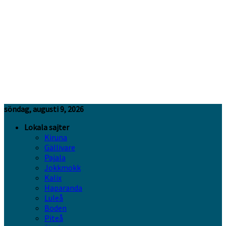
söndag, augusti 9, 2026
Lokala sajter
Kiruna
Gällivare
Pajala
Jokkmokk
Kalix
Haparanda
Luleå
Boden
Piteå