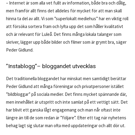
– Internet är som alla vet fullt av information, både bra och dålig,
men framför allt finns det alldeles för mycket för att man skall
hinna ta del av allt. Vi som ”superlokalt mediehus” har en viktig roll
att försöka sortera fram och lyfta upp det som håller kvalitativt
och är rele­vant för Luleå. Det finns många lokala talanger som
skriver, lägger upp både bilder och filmer som är grymt bra, säger
Peder Gidlund.
”Instablogg”– bloggandet utvecklas
Det traditionella blogg­andet har minskat men samtidigt berättar
Peder Gidlund att många föreningar och privatpersoner istället
”bildbloggar” på sociala medier. Det finns myck­et spännande där,
men innehållet är utspritt och inte samlat på ett vettigt sätt. Det
har blivit ett ganska lågt engagemang och man når oftast inte
längre än till de som redan är ”följare”. Efter ett tag när nyhetens
behag lagt sig slutar man ofta med uppdateringar och allt dör ut.