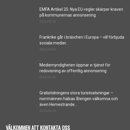
EMFA Artikel 25: Nya EU-regler skärper kraven
på kommunernas annonsering
2026-05-18
Frankrike går i bräschen i Europa – vill förbjuda
sociala medier...
2026-04-06
Mediemyndigheten öppnar e-tjänst för
redovisning av offentlig annonsering
2026-03-29
Gratistidningens stora turistsatsningar –
norrmännen hälsas återigen välkomna och
även Hemestrande...
2026-03-16
VÄLKOMMEN ATT KONTAKTA OSS