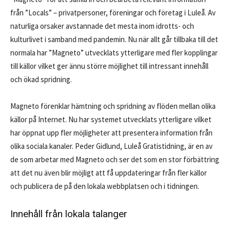
från ”Locals” – privat­personer, föreningar och företag i Luleå. Av
naturliga orsaker avstannade det mesta inom idrotts- och
kulturlivet i samband med pandemin. Nu när allt går tillbaka till det
normala har ”Magneto” utveck­lats ytterligare med fler kopplingar
till källor vilket ger ännu större möjlighet till intres­sant innehåll
och ökad spridning.
Magneto förenklar hämtning och spridning av flöden mellan olika
källor på Internet. Nu har systemet utvecklats ytterligare vilket
har öppnat upp fler möjlig­heter att presentera information från
olika sociala kanaler. Peder Gidlund, Luleå Gratis­tidning, är en av
de som arbetar med Magneto och ser det som en stor förbättring
att det nu även blir möjligt att få uppdateringar från fler källor
och publicera­ de på den lokala webbplatsen och i tidningen.
Innehåll från lokala talanger