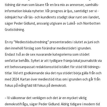
tidning där man som läsare får en bra mix av ­annonser, samhälls­
information lokala nyheter. Vår prognos är ljus, samtidigt ser vi ­
ödmjukt hur vår ­­läs- och kundkrets stadigt ökar runt om i landet,
säger Peder Gidlund, ansvarig utgivare av Luleå- och Norrbotten
Gratistidning.
En ny ”Mediestödsutredning” presenterades i slutet av juni och
den innehöll förslag som förändrar mediestödet i grunden.
Endast två av de sex nuvarande kategorierna som stödet
omfattar behålls. Syftet är att tydligare främja lokal journalistik via
ett behovsanpassat redaktionsstöd istället för stöd till tidnings­
titlar. Vid ett god­kännande ska det nya stödet börja gälla från och
med 2024. Kartan över mediestöd ritas om i grunden och går från
fokus på mångfald till fokus på demokrati.
– Vi välkomnar det verkligen och det är en mycket viktig
demokrati­fråga, säger Peder Gidlund. Aldrig tidigare i modern tid