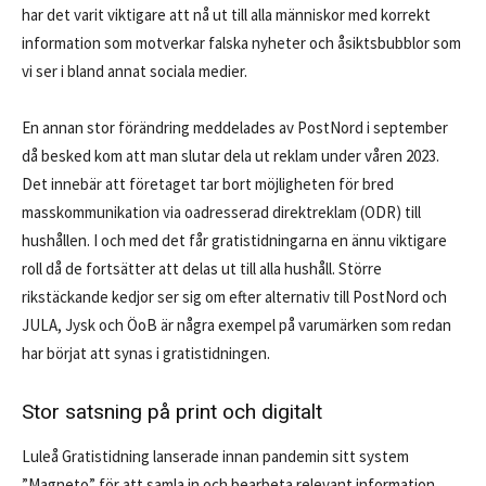
har det varit ­viktigare att nå ut till alla människor med korrekt
information som motverkar falska nyheter och åsiktsbubblor som
vi ser i bland annat ­sociala medier.
En annan stor ­förändring meddelades av PostNord i september
då besked kom att man slutar dela ut reklam under våren 2023.
Det innebär att företaget tar bort möjligheten för bred
masskommunikation via oadresserad direktreklam (ODR) till
hushållen. I och med det får gratistidningarna en ännu viktigare
roll då de fortsätter att delas ut till alla hushåll. Större
rikstäckande kedjor ser sig om efter alternativ till PostNord och
JULA, Jysk och ÖoB är några exempel på varumärken som redan
har börjat att synas i gratistidningen.
Stor satsning på print och digitalt
Luleå Gratis­tidning lanserade innan pandemin sitt system
”Magneto” för att samla in och bearbeta relevant information