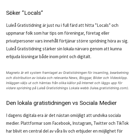
Söker ”Locals”
Luleå Gratistidning är just nu i full färd att hitta ”Locals” och
uppmanar folk som har tips om föreningar, företag eller
privatpersoner vars innehåll förtjänar större spridning höra av sig.
Luleå Gratistidning stärker sin lokala närvaro genom att kunna
erbjuda lösningar både inom print och digitalt.
Magneto är ett system framtaget av Gratistidningen för insamling, bearbetning
och distribution av lokala och relevanta News, Bloggar, Bilder och Videoklipp.
Inläggen väljs ut och hämtas från olika källor på Internet och läggs upp för
vidare spridning på Luleå Gratistidnings Lokala webb (lulea.gratistidning.com).
Den lokala gratistidningen vs Sociala Medier
I dagens digitala era är det nästan omöjligt att undvika sociala
medier. Plattformar som Facebook, Instagram, Twitter och TikTok
har blivit en central del av våra liv och erbjuder en möjlighet för