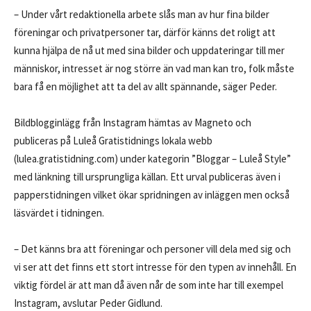
– Under vårt redaktio­nella arbete slås man av hur fina bilder
förening­ar och privatpersoner tar, därför känns det roligt att
kunna hjälpa de nå ut med sina bilder och uppdateringar till mer
människor, intres­set är nog större än vad man kan tro, folk måste
bara få en möjlighet att ta del av allt spännande, säger Peder.
Bildblogginlägg från Instagram hämtas av Magneto och
publiceras på Luleå Gratistidnings lokala webb
(lulea.gratistidning.com) under kategorin ”Bloggar – Luleå Style”
med länk­ning till ursprungliga källan. Ett urval publ­iceras även i
papperstidningen vilket ökar spridningen av inläggen men också
läsvärdet i tidningen.
– Det känns bra att föreningar och personer vill dela med sig och
vi ser att det finns ett stort intresse för den typen av innehåll. En
viktig för­del är att man då även når de som inte har till exempel
Instagram, av­slutar Peder Gidlund.