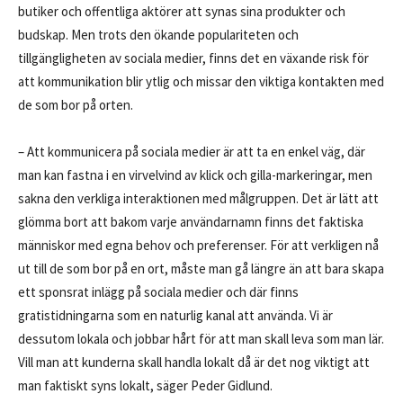
butiker och offentliga aktörer att synas sina produkter och
budskap. Men trots den ökande populariteten och
tillgängligheten av sociala medier, finns det en växande risk för
att kommunikation blir ytlig och missar den viktiga kontakten med
de som bor på orten.
– Att kommunicera på sociala medier är att ta en enkel väg, där
man kan fastna i en virvelvind av klick och gilla-markeringar, men
sakna den verkliga interaktionen med målgruppen. Det är lätt att
glömma bort att bakom varje användarnamn finns det faktiska
människor med egna behov och preferenser. För att verkligen nå
ut till de som bor på en ort, måste man gå längre än att bara skapa
ett sponsrat inlägg på sociala medier och där finns
gratistidningarna som en naturlig kanal att använda. Vi är
dessutom lokala och jobbar hårt för att man skall leva som man lär.
Vill man att kunderna skall handla lokalt då är det nog viktigt att
man faktiskt syns lokalt, säger Peder Gidlund.