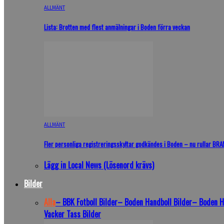
ALLMÄNT
Lista: Brotten med flest anmälningar i Boden förra veckan
ALLMÄNT
Fler personliga registreringsskyltar godkändes i Boden – nu rullar BR
Lägg in Local News (Lösenord krävs)
Bilder
Alla
– BBK Fotboll Bilder
– Boden Handboll Bilder
– Boden H
Vacker Tass Bilder