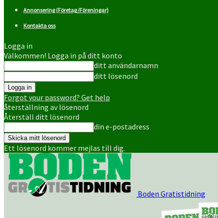
Annonsering (Företag/Föreningar)
Kontakta oss
Logga in
Välkommen! Logga in på ditt konto
ditt användarnamn
ditt lösenord
Forgot your password? Get help
återställning av lösenord
Återställ ditt lösenord
din e-postadress
Ett lösenord kommer mejlas till dig.
Boden Gratistidning