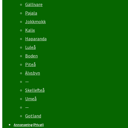
Gällivare
Pajala
Jokkmokk
Kalix
Haparanda
Luleå
Boden
Piteå
Älvsbyn
—
Skellefteå
Umeå
—
Gotland
Annonsering (Privat)