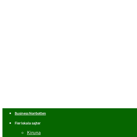
Business Norrbotten
Fler lokala sajter
Kiruna