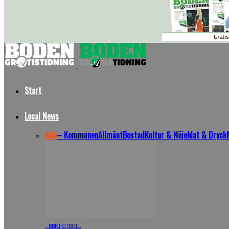
Start
Local News
Alla
– Kommunen
Allmänt
Bostad
Kultur & Nöje
Mat & Dryck
– BBK FOTBOLL