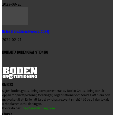
2023-08-26
Boden Gratistidning (vecka 8, 2024)
2024-02-21
KONTAKTA BODEN GRATISTIDNING
OM OSS
Sajten boden.gratistidning.com presenteras av Boden Gratistidning och är
öppen för privatpersoner, föreningar, organisationer och företag att bidra och
medverka till att få fler att ta del av lokalt relevant innehåll både på den lokala
webbplatsen och i tidningen.
Kontakta oss:
info@gratistidning.com
LÄNKAR