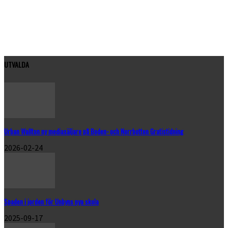
ANETTE GÄLLMAN
UTVALDA
Urban Wallton ny mediasäljare på Boden- och Norrbotten Gratistidning
2026-02-24
Spaden i jorden för Unbyns nya skola
2025-09-17