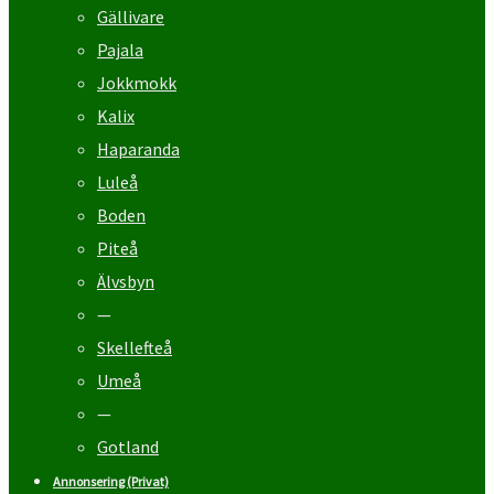
Gällivare
Pajala
Jokkmokk
Kalix
Haparanda
Luleå
Boden
Piteå
Älvsbyn
—
Skellefteå
Umeå
—
Gotland
Annonsering (Privat)