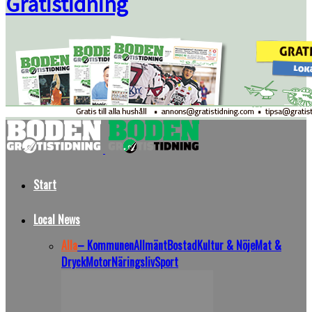
Gratistidning
Start
Local News
Alla
– Kommunen
Allmänt
Bostad
Kultur & Nöje
Mat &
Dryck
Motor
Näringsliv
Sport