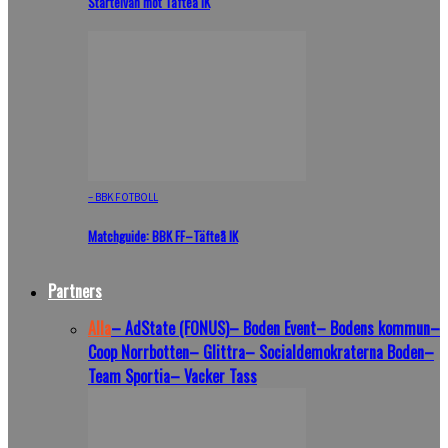
Startelvan mot Täfteå IK
– BBK FOTBOLL
Matchguide: BBK FF–Täfteå IK
Partners
Alla
– AdState (FONUS)
– Boden Event
– Bodens kommun
–
Coop Norrbotten
– Glittra
– Socialdemokraterna Boden
–
Team Sportia
– Vacker Tass