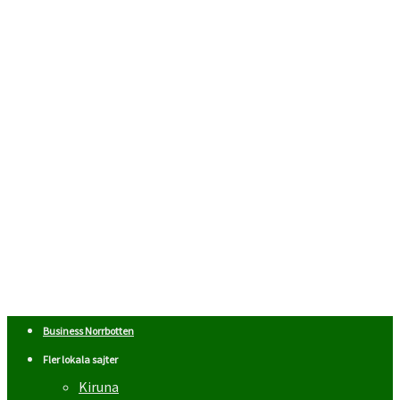
Business Norrbotten
Fler lokala sajter
Kiruna