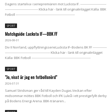
Dagens startelva i seriepremiären mot Lucksta IF. --------------------------
--------------------------------- Klicka här - länk till originalinlägget Källa: BBK
Fotboll -----------------------------------------------------------
SPORT
Matchguide: Lucksta IF—BBK FF
2026-08-01
Div II Norrland, uppflyttningsserieLucksta IF–Bodens BK FF --------------
--------------------------------------------- Klicka här - länk till originalinlägget
Källa: BBK Fotboll -----------------------------------------------------------
SPORT
"Jo, visst är jag en fotbollsnörd"
2026-07-31
Samuel Stridsman ger råd till Kayden Dugas.Veckan efter
midsommar möttes BBK Fotboll och IFK Luleå i ett prestigefyllt derby
på Bodens Energi Arena. BBK-tränaren...