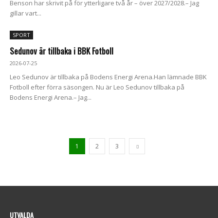
Benson har skrivit på för ytterligare två år – över 2027/2028.– Jag
gillar vart...
SPORT
Sedunov är tillbaka i BBK Fotboll
2026-07-25
Leo Sedunov är tillbaka på Bodens Energi Arena.Han lämnade BBK
Fotboll efter förra säsongen. Nu är Leo Sedunov tillbaka på
Bodens Energi Arena.– Jag...
1
2
3
UTVALDA