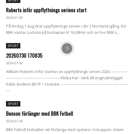
SPORT
Roberts inför uppflyttnings seriens start
2026-07-30
På lördag 1 aug drar uppflyttnings serien i div 2 Norrland igång. För
BBK väntar Lucksta på bortaplan kl 16,00Hör och se hur BBK:s...
SPORT
20260730 170835
2026-07-30
William Roberts inför starten av uppflyttnings serien 2026 --------------
--------------------------------------------- Klicka här - länk till originalinlägget
Källa: Bodens BK FF / Youtube --------------------------------------------------------
---
SPORT
Benson förlänger med BBK Fotboll
2026-07-29
BBK Fotboll fortsätter att förlänga med spelare i A-truppen. Adam