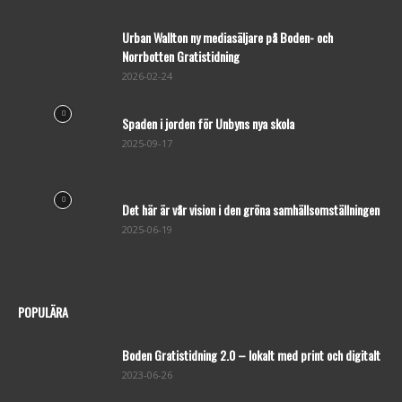
Urban Wallton ny mediasäljare på Boden- och
Norrbotten Gratistidning
2026-02-24
Spaden i jorden för Unbyns nya skola
2025-09-17
Det här är vår vision i den gröna samhällsomställningen
2025-06-19
POPULÄRA
Boden Gratistidning 2.0 – lokalt med print och digitalt
2023-06-26