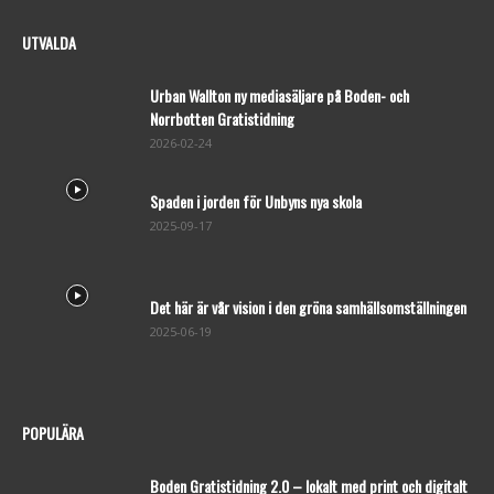
UTVALDA
Urban Wallton ny mediasäljare på Boden- och
Norrbotten Gratistidning
2026-02-24
Spaden i jorden för Unbyns nya skola
2025-09-17
Det här är vår vision i den gröna samhällsomställningen
2025-06-19
POPULÄRA
Boden Gratistidning 2.0 – lokalt med print och digitalt