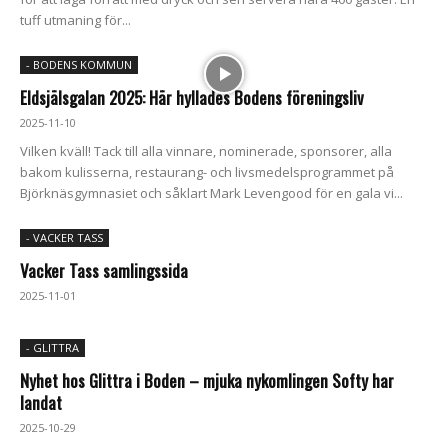
tuff utmaning för...
- BODENS KOMMUN
Eldsjälsgalan 2025: Här hyllades Bodens föreningsliv
2025-11-10
Vilken kväll! Tack till alla vinnare, nominerade, sponsorer, alla
bakom kulisserna, restaurang- och livsmedelsprogrammet på
Björknäsgymnasiet och såklart Mark Levengood för en gala vi...
- VACKER TASS
Vacker Tass samlingssida
2025-11-01
- GLITTRA
Nyhet hos Glittra i Boden – mjuka nykomlingen Softy har
landat
2025-10-29