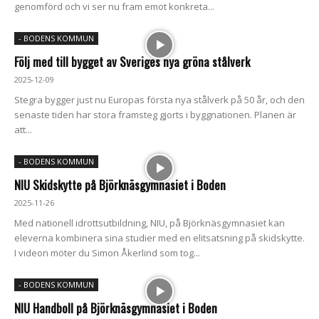
genomförd och vi ser nu fram emot konkreta...
- BODENS KOMMUN
Följ med till bygget av Sveriges nya gröna stålverk
2025-12-09
Stegra bygger just nu Europas första nya stålverk på 50 år, och den
senaste tiden har stora framsteg gjorts i byggnationen. Planen är
att...
- BODENS KOMMUN
NIU Skidskytte på Björknäsgymnasiet i Boden
2025-11-26
Med nationell idrottsutbildning, NIU, på Björknäsgymnasiet kan
eleverna kombinera sina studier med en elitsatsning på skidskytte.
I videon möter du Simon Åkerlind som tog...
- BODENS KOMMUN
NIU Handboll på Björknäsgymnasiet i Boden