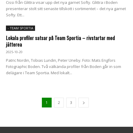
Cissi från Glittra visar upp det nya garnet Softy. Glittra i Boden
presenterar stolt sitt senaste tillskott i sortimentet – det nya garnet
Softy. Ett...
- TEAM SPORTIA
Lokala profiler satsar på Team Sportia – rivstartar med
jätterea
2025-10-20
Patric Nordin, Tobias Lundin, Peter Uneby. Foto: Mats Engfors
Fotographic Boden. Två välkända profiler från Boden går in som
delägare i Team Sportia. Med lokalt...
1
2
3