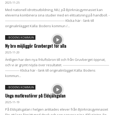
2025-11-25
Med nationell idrottsutbildning, NIU, på Björknäsgymnasiet kan
eleverna kombinera sina studier med en elitsatsning på handboll. -
---------------------------------------------------------- Klicka här - länk till
originalinlägget Källa: Bodens kommun /...
- BODENS KOMMUN
Ny bro möjliggör Gruvberget för alla
2025-11-20
Äntligen har den nya friluftsbron till och från Gruvberget öppnat,
och vi är grymt nöjda över resultatet. ---------------------------------------------
-------------- Klicka här - länk till originalinlägget Källa: Bodens
kommun...
- BODENS KOMMUN
Unga matkreatörer på Eldsjälsgalan
2025-11-19
På Eldsjälsgalan i helgen anlitades elever från Björknäsgymnasiet
för att laga förrätt med dryck och sen servera nära 400 gäster. En