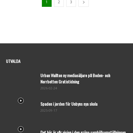
1
2
3
UTVALDA
Urban Wallton ny mediasäljare på Boden- och
Norrbotten Gratistidning
2026-02-24
Spaden i jorden för Unbyns nya skola
2025-09-17
Det här är vår vision i den gröna samhällsomställningen