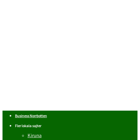
Business Norrbotten
Fler lokala sajter
Kiruna