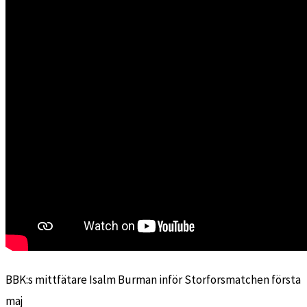
BBK:s mittfätare Isalm Burman inför Storforsmatchen första
maj