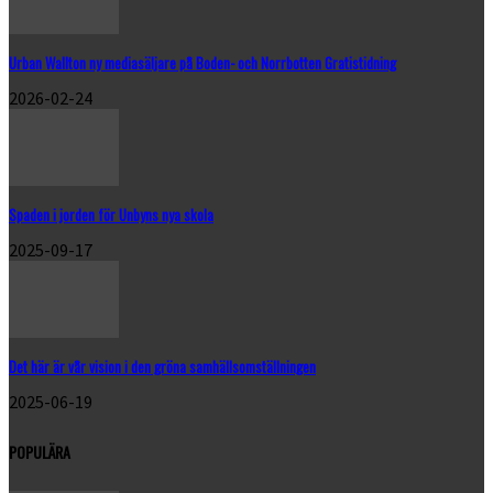
Urban Wallton ny mediasäljare på Boden- och Norrbotten Gratistidning
2026-02-24
Spaden i jorden för Unbyns nya skola
2025-09-17
Det här är vår vision i den gröna samhällsomställningen
2025-06-19
POPULÄRA