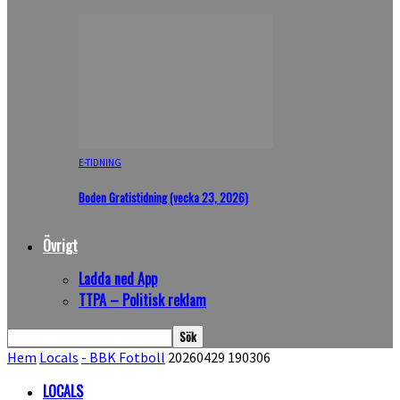
E-TIDNING
Boden Gratistidning (vecka 23, 2026)
Övrigt
Ladda ned App
TTPA – Politisk reklam
Hem
Locals
- BBK Fotboll
20260429 190306
LOCALS