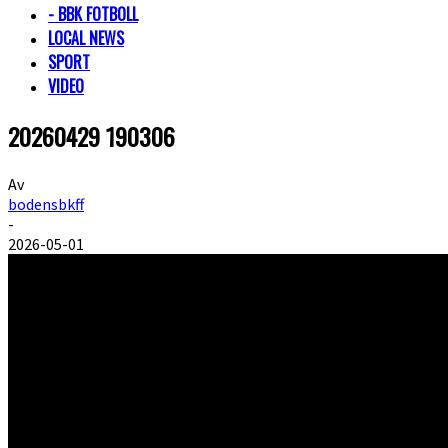
- BBK FOTBOLL
LOCAL NEWS
SPORT
VIDEO
20260429 190306
Av
bodensbkff
-
2026-05-01