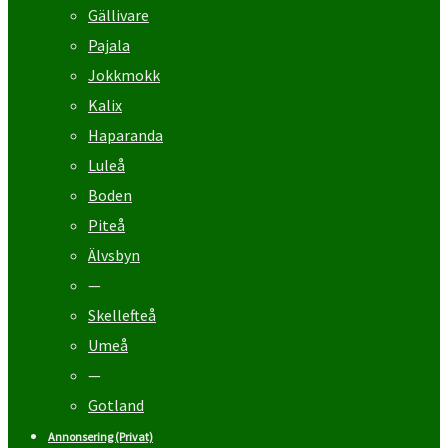
Gällivare
Pajala
Jokkmokk
Kalix
Haparanda
Luleå
Boden
Piteå
Älvsbyn
—
Skellefteå
Umeå
—
Gotland
Annonsering (Privat)