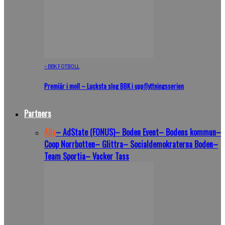
– BBK FOTBOLL
Premiär i moll – Lucksta slog BBK i uppflyttningsserien
Partners
Alla
– AdState (FONUS)
– Boden Event
– Bodens kommun
–
Coop Norrbotten
– Glittra
– Socialdemokraterna Boden
–
Team Sportia
– Vacker Tass