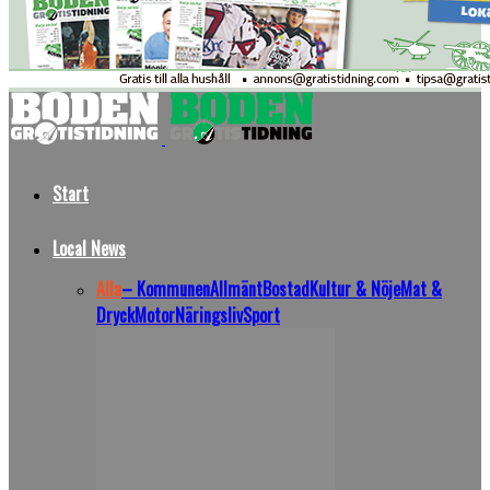
Start
Local News
Alla
– Kommunen
Allmänt
Bostad
Kultur & Nöje
Mat &
Dryck
Motor
Näringsliv
Sport