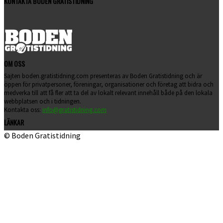
KONTAKTA BODEN GRATISTIDNING
OM OSS
Sajten boden.gratistidning.com presenteras av Boden Gratistidning och är
öppen för privatpersoner, föreningar, organisationer och företag att bidra och
medverka till att få fler att ta del av lokalt relevant innehåll både på den lokala
webbplatsen och i tidningen.
Kontakta oss:
info@gratistidning.com
LÄNKAR
© Boden Gratistidning