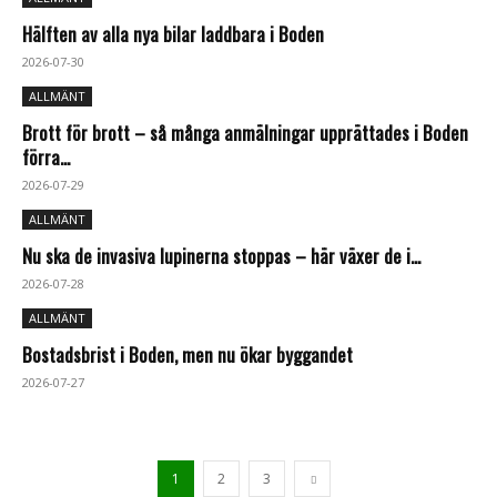
Hälften av alla nya bilar laddbara i Boden
2026-07-30
ALLMÄNT
Brott för brott – så många anmälningar upprättades i Boden
förra...
2026-07-29
ALLMÄNT
Nu ska de invasiva lupinerna stoppas – här växer de i...
2026-07-28
ALLMÄNT
Bostadsbrist i Boden, men nu ökar byggandet
2026-07-27
1
2
3