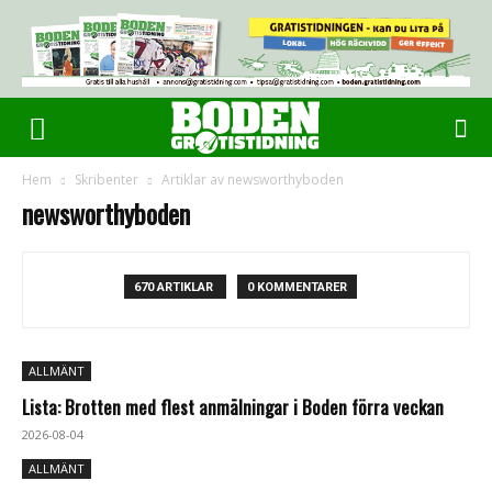
Hem
Skribenter
Artiklar av newsworthyboden
newsworthyboden
670 ARTIKLAR
0 KOMMENTARER
ALLMÄNT
Lista: Brotten med flest anmälningar i Boden förra veckan
2026-08-04
ALLMÄNT