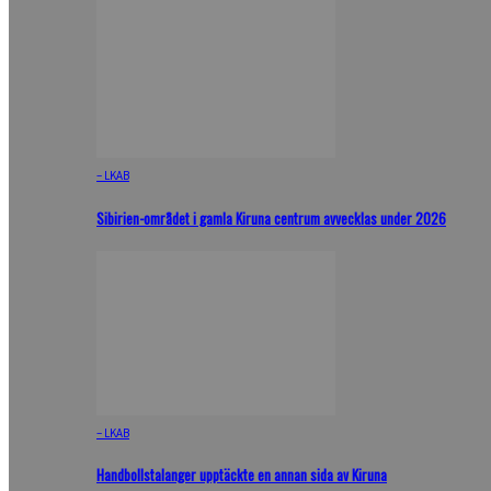
– LKAB
Sibirien-området i gamla Kiruna centrum avvecklas under 2026
– LKAB
Handbollstalanger upptäckte en annan sida av Kiruna