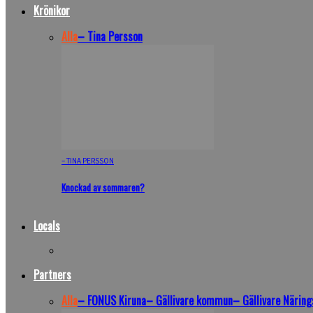
Krönikor
Alla
– Tina Persson
– TINA PERSSON
Knockad av sommaren?
Locals
Partners
Alla
– FONUS Kiruna
– Gällivare kommun
– Gällivare Näring