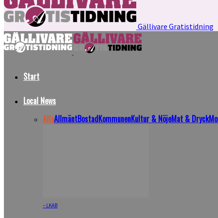
Gällivare Gratistidning
Start
Local News
Alla
Allmänt
Bostad
Kommunen
Kultur & Nöje
Mat & Dryck
Mo
– LKAB