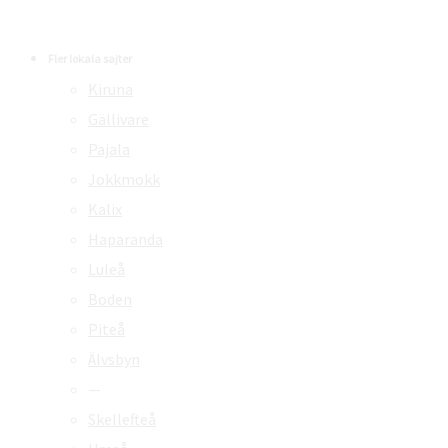
Fler lokala sajter
Kiruna
Gällivare
Pajala
Jokkmokk
Kalix
Haparanda
Luleå
Boden
Piteå
Älvsbyn
—
Skellefteå