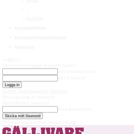
Umeå
—
Gotland
Annonsering (Privat)
Annonsering (Företag/Föreningar)
Kontakta oss
Logga in
Välkommen! Logga in på ditt konto
ditt användarnamn
ditt lösenord
Forgot your password? Get help
återställning av lösenord
Återställ ditt lösenord
din e-postadress
Ett lösenord kommer mejlas till dig.