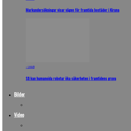
Markundersökningar visar vägen för framtida bostäder i Kiruna
– LKAB
Så kan humanoida robotar öka säkerheten i framtidens gruva
Bilder
Video