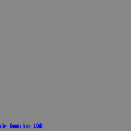
sliv
– Kaunis Iron
– LKAB