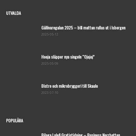
UTVALDA
Gällivaregalan 2025 – blå mattan rullas ut i Isborgen
2025-05-12
Hooja släpper nya singeln “Ojojoj”
2025-05-09
Bistro och mikrobryggeri till Skaulo
2023-07-10
POPULÄRA
Bilaga Luleå Gratistidning – Business Norrbotten