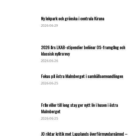
Ny lekpark och grönska i centrala Kiruna
2026-06-29
2026 års LKAB-stipendier belönar OS-framgång och
klassisk nyårsrevy
2026-06-26
Fokus på östra Malmberget i samhällsomvandlingen
2026-06-25
Från villor till long stay ger nytt liv i husen i östra
Malmberget
2026-06-25
JO riktar kritik mot Lapplands överförmyndarnämnd –