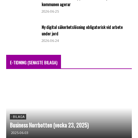
kommunen agerar
2026-06-25
Ny digital säkerhetslösning obligatorisk vid arbete
under jord
2026-06-24
E-TIDNING (SENASTE BILAGA)
- BILAGA
Business Norrbotten (vecka 23, 2025)
B
2025-06-03