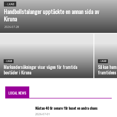
- LKAB
Handbollstalanger upptäckte en annan sida av
Kiruna
2026-07-28
- LKAB
- LKAB
Markundersökningar visar vägen för framtida
Så kan huma
bostäder i Kiruna
framtidens
LOCAL NEWS
Nästan 40 år senare får huset en andra chans
2026-07-01