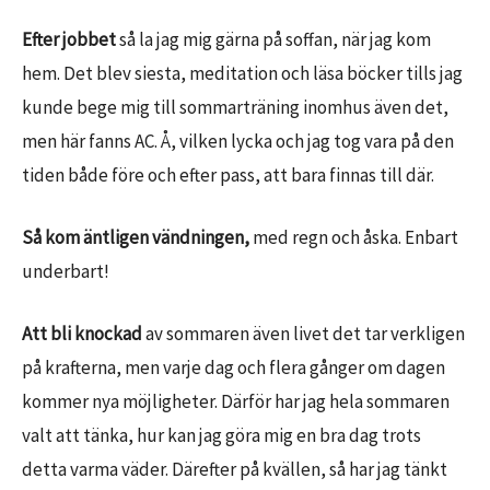
Efter jobbet
så la jag mig gärna på soffan, när jag kom
hem. Det blev siesta, meditation och läsa böcker tills jag
kunde bege mig till sommarträning inomhus även det,
men här fanns AC. Å, vilken lycka och jag tog vara på den
tiden både före och efter pass, att bara finnas till där.
Så kom äntligen vändningen,
med regn och åska. Enbart
underbart!
Att bli knockad
av sommaren även livet det tar verkligen
på krafterna, men varje dag och flera gånger om dagen
kommer nya möjligheter. Därför har jag hela sommaren
valt att tänka, hur kan jag göra mig en bra dag trots
detta varma väder. Därefter på kvällen, så har jag tänkt