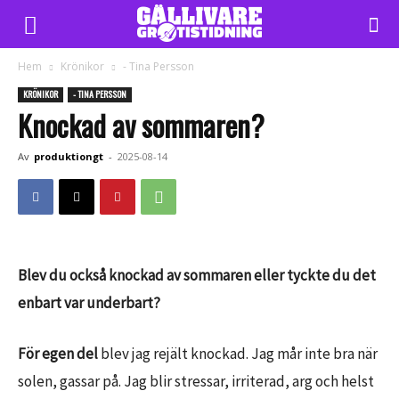
Hem
Krönikor
- Tina Persson
KRÖNIKOR
- TINA PERSSON
Knockad av sommaren?
Av
produktiongt
-
2025-08-14
Bl
ev du också knockad av sommaren eller tyckte du det
enbart var underbart?
För egen del
blev jag rejält knockad. Jag mår inte bra när
solen, gassar på. Jag blir stressar, irriterad, arg och helst