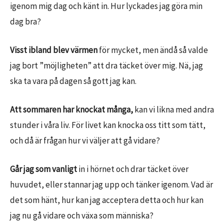
igenom mig dag och känt in. Hur lyckades jag göra min
dag bra?
Visst ibland blev värmen
för mycket, men ändå så valde
jag bort ”möjligheten” att dra täcket över mig. Nä, jag
ska ta vara på dagen så gott jag kan.
Att sommaren har knockat många,
kan vi likna med andra
stunder i våra liv. För livet kan knocka oss titt som tätt,
och då är frågan hur vi väljer att gå vidare?
Går jag som vanligt
in i hörnet och drar täcket över
huvudet, eller stannar jag upp och tänker igenom. Vad är
det som hänt, hur kan jag acceptera detta och hur kan
jag nu gå vidare och växa som människa?