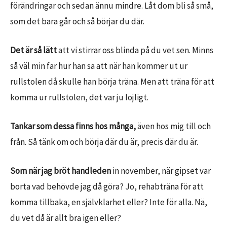
förändringar och sedan ännu mindre. Låt dom bli så små,
som det bara går och så börjar du där.
Det är så lätt
att vi stirrar oss blinda på du vet sen. Minns
så väl min far hur han sa att när han kommer ut ur
rullstolen då skulle han börja träna. Men att träna för att
komma ur rullstolen, det var ju löjligt.
Tankar som dessa finns hos många,
även hos mig till och
från. Så tänk om och börja där du är, precis där du är.
Som när jag bröt handleden
in november, när gipset var
borta vad behövde jag då göra? Jo, rehabträna för att
komma tillbaka, en självklarhet eller? Inte för alla. Nä,
du vet då är allt bra igen eller?