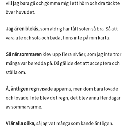
vill jag bara gå och gömma mig i ett hörn och dra täckte
över huvudet.
Jag är en blekis,
som aldrig har tålt solen så bra. Så att
vara ute och sola och bada, finns inte på min karta.
Så när sommaren
klev upp flera nivåer, som jag inte tror
många var beredda på. Då gällde det att acceptera och
ställa om.
Å, äntligen regn
visade apparna, men dom bara lovade
och lovade. Inte blev det regn, det blev ännu fler dagar
av sommarvärme.
Vi är alla olika,
så jag vet många som kände äntligen.