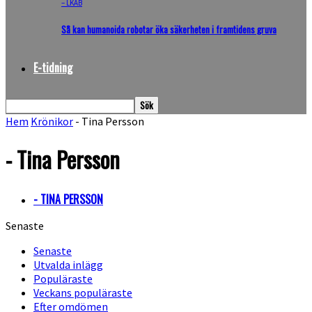
– LKAB
Så kan humanoida robotar öka säkerheten i framtidens gruva
E-tidning
Hem
Krönikor
- Tina Persson
- Tina Persson
- TINA PERSSON
Senaste
Senaste
Utvalda inlägg
Populäraste
Veckans populäraste
Efter omdömen