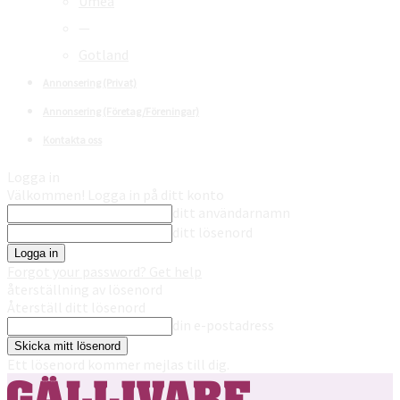
Umeå
—
Gotland
Annonsering (Privat)
Annonsering (Företag/Föreningar)
Kontakta oss
Logga in
Välkommen! Logga in på ditt konto
ditt användarnamn
ditt lösenord
Forgot your password? Get help
återställning av lösenord
Återställ ditt lösenord
din e-postadress
Ett lösenord kommer mejlas till dig.