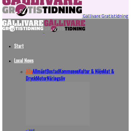
Gällivare Gratistidning
Start
Local News
Alla
Allmänt
Bostad
Kommunen
Kultur & Nöje
Mat &
Dryck
Motor
Näringsliv
– LKAB