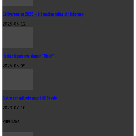
Gällivaregalan 2025 – blå mattan rullas ut i Isborgen
2025-05-12
Hooja släpper nya singeln “Ojojoj”
2025-05-09
Bistro och mikrobryggeri till Skaulo
2023-07-10
POPULÄRA