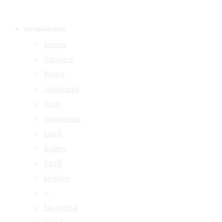
Fler lokala sajter
Kiruna
Gällivare
Pajala
Jokkmokk
Kalix
Haparanda
Luleå
Boden
Piteå
Älvsbyn
—
Skellefteå