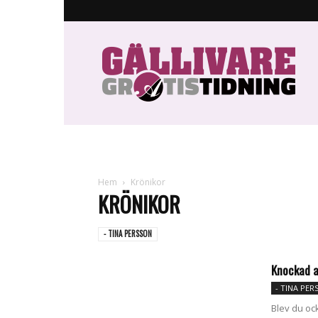
Gällivare
Gratistidning
Hem
Krönikor
KRÖNIKOR
- TINA PERSSON
Knockad 
- TINA PER
Blev du oc