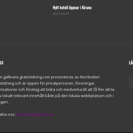
Nytt hotell öppnar i Kiruna
2025-04-09
SS
LÄ
n gallivare.gratistidning.com presenteras av Norrbotten
stidning och är öppen för privatpersoner, föreningar,
isationer och företag att bidra och medverka till att få fler att ta
v lokalt relevant innehåll både på den lokala webbplatsen och i
ngen.
akta oss:
kometen@grafex.se