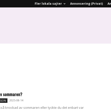
Fler lokala sajter
Annonsering (Privat)
An
av sommaren?
2025-08-14
SSON
kså knockad av sommaren eller tyckte du det enbart var