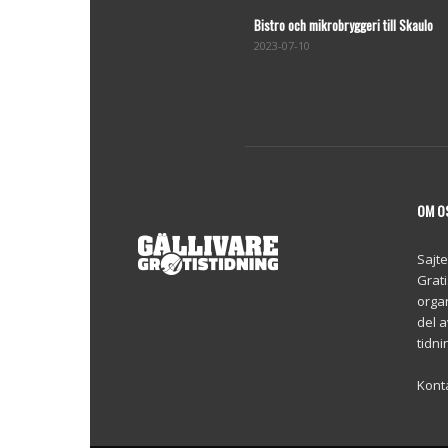
Bistro och mikrobryggeri till Skaulo
2023-07-10
OM O
Sajte
Grati
organ
del a
tidni
Kont