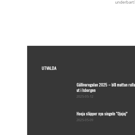
underbart? 
UTVALDA
Gällivaregalan 2025 – blå mattan rull
ut i Isborgen
2025-05-12
Hooja släpper nya singeln “Ojojoj”
2025-05-09