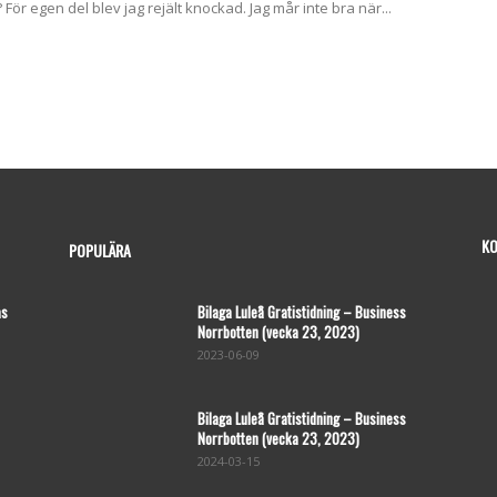
För egen del blev jag rejält knockad. Jag mår inte bra när...
KO
POPULÄRA
as
Bilaga Luleå Gratistidning – Business
Norrbotten (vecka 23, 2023)
2023-06-09
Bilaga Luleå Gratistidning – Business
Norrbotten (vecka 23, 2023)
2024-03-15