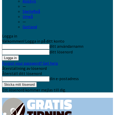
Älvsbyn
—
Skellefteå
Umeå
—
Gotland
Logga in
Välkommen! Logga in på ditt konto
ditt användarnamn
ditt lösenord
Forgot your password? Get help
återställning av lösenord
Återställ ditt lösenord
din e-postadress
Ett lösenord kommer mejlas till dig.