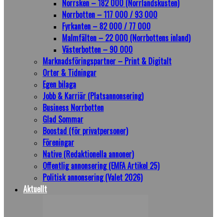
Norrsken – 182 000 (Norrlandskusten)
Norrbotten – 117 000 / 93 000
Fyrkanten – 82 000 / 77 000
Malmfälten – 22 000 (Norrbottens inland)
Västerbotten – 90 000
Marknadsföringspartner – Print & Digitalt
Orter & Tidningar
Egen bilaga
Jobb & Karriär (Platsannonsering)
Business Norrbotten
Glad Sommar
Boostad (för privatpersoner)
Föreningar
Native (Redaktionella annoner)
Offentlig annonsering (EMFA Artikel 25)
Politisk annonsering (Valet 2026)
Aktuellt