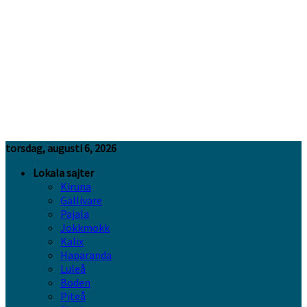
torsdag, augusti 6, 2026
Lokala sajter
Kiruna
Gällivare
Pajala
Jokkmokk
Kalix
Haparanda
Luleå
Boden
Piteå