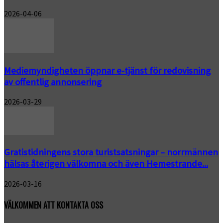
2026-04-06
Mediemyndigheten öppnar e-tjänst för redovisning
av offentlig annonsering
2026-03-29
Gratistidningens stora turistsatsningar – norrmännen
hälsas återigen välkomna och även Hemestrande...
2026-03-16
VÄLKOMMEN ATT KONTAKTA OSS