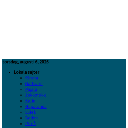
torsdag, augusti 6, 2026
Lokala sajter
Kiruna
Gällivare
Pajala
Jokkmokk
Kalix
Haparanda
Luleå
Boden
Piteå