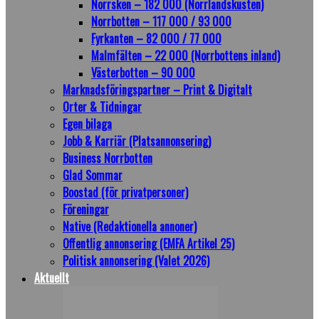
Norrsken – 182 000 (Norrlandskusten)
Norrbotten – 117 000 / 93 000
Fyrkanten – 82 000 / 77 000
Malmfälten – 22 000 (Norrbottens inland)
Västerbotten – 90 000
Marknadsföringspartner – Print & Digitalt
Orter & Tidningar
Egen bilaga
Jobb & Karriär (Platsannonsering)
Business Norrbotten
Glad Sommar
Boostad (för privatpersoner)
Föreningar
Native (Redaktionella annoner)
Offentlig annonsering (EMFA Artikel 25)
Politisk annonsering (Valet 2026)
Aktuellt