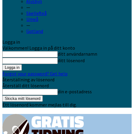
Älvsbyn
—
Skellefteå
Umeå
—
Gotland
Logga in
Välkommen! Logga in på ditt konto
ditt användarnamn
ditt lösenord
Forgot your password? Get help
återställning av lösenord
Återställ ditt lösenord
din e-postadress
Ett lösenord kommer mejlas till dig.