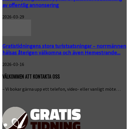
av offentlig annonsering
2026-03-29
Gratistidningens stora turistsatsningar – norrmännen
hälsas återigen välkomna och även Hemestrande...
2026-03-16
VÄLKOMMEN ATT KONTAKTA OSS
– Vi bokar gärna upp ett telefon, video- eller vanligt möte…