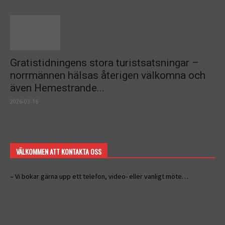
Gratistidningens stora turistsatsningar –
norrmännen hälsas återigen välkomna och
även Hemestrande...
2026-03-16
VÄLKOMMEN ATT KONTAKTA OSS
– Vi bokar gärna upp ett telefon, video- eller vanligt möte…