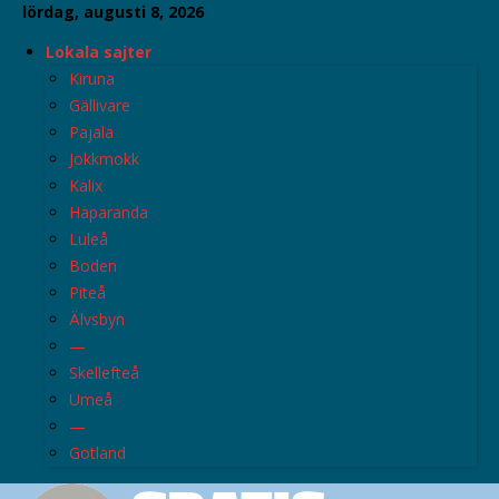
lördag, augusti 8, 2026
Lokala sajter
Kiruna
Gällivare
Pajala
Jokkmokk
Kalix
Haparanda
Luleå
Boden
Piteå
Älvsbyn
—
Skellefteå
Umeå
—
Gotland