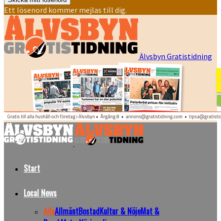
Ett lösenord kommer mejlas till dig.
Älvsbyn Gratistidning
Start
Local News
Alla
Allmänt
Bostad
Kultur & Nöje
Mat &