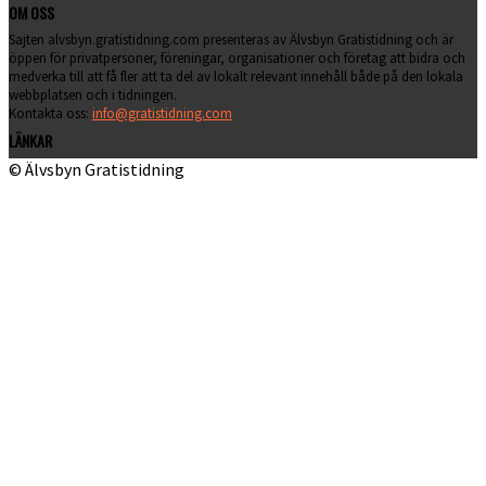
OM OSS
Sajten alvsbyn.gratistidning.com presenteras av Älvsbyn Gratistidning och är
öppen för privatpersoner, föreningar, organisationer och företag att bidra och
medverka till att få fler att ta del av lokalt relevant innehåll både på den lokala
webbplatsen och i tidningen.
Kontakta oss:
info@gratistidning.com
LÄNKAR
© Älvsbyn Gratistidning