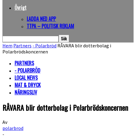
Övrigt
LADDA NED APP
TTPA – POLITISK REKLAM
Hem
Partners
- Polarbröd
RÅVARA blir dotterbolag i
Polarbrödskoncernen
PARTNERS
- POLARBRÖD
LOCAL NEWS
MAT & DRYCK
NÄRINGSLIV
RÅVARA blir dotterbolag i Polarbrödskoncernen
Av
polarbrod
-