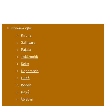
Fler lokala sajter
Kiruna
Gällivare
Pajala
Jokkmokk
Kalix
Haparanda
Luleå
Boden
Piteå
Älvsbyn