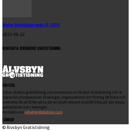
Älvsbyn Gratistidning (vecka 25, 2023)
2023-06-22
KONTAKTA JOKKMOKK GRATISTIDNING
OM OSS
Sajten alvsbyn.gratistidning.com presenteras av Älvsbyn Gratistidning och är
öppen för privatpersoner, föreningar, organisationer och företag att bidra och
medverka till att få fler att ta del av lokalt relevant innehåll både på den lokala
webbplatsen och i tidningen.
Kontakta oss:
info@gratistidning.com
LÄNKAR
© Älvsbyn Gratistidning