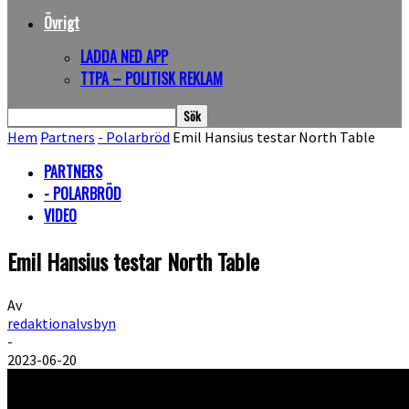
Övrigt
LADDA NED APP
TTPA – POLITISK REKLAM
Hem
Partners
- Polarbröd
Emil Hansius testar North Table
PARTNERS
- POLARBRÖD
VIDEO
Emil Hansius testar North Table
Av
redaktionalvsbyn
-
2023-06-20