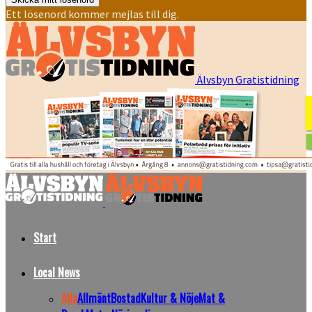
Ett lösenord kommer mejlas till dig.
Älvsbyn Gratistidning
Start
Local News
Alla
Allmänt
Bostad
Kultur & Nöje
Mat &