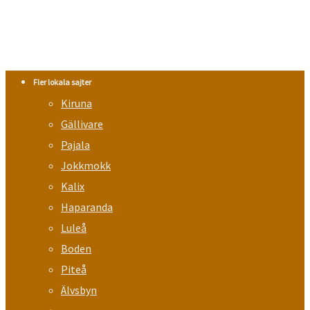
Fler lokala sajter
Kiruna
Gällivare
Pajala
Jokkmokk
Kalix
Haparanda
Luleå
Boden
Piteå
Älvsbyn