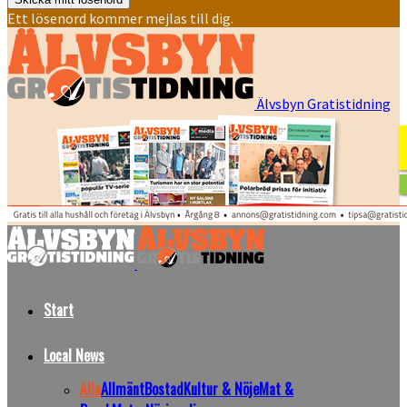
Ett lösenord kommer mejlas till dig.
Älvsbyn Gratistidning
Start
Local News
Alla
Allmänt
Bostad
Kultur & Nöje
Mat &