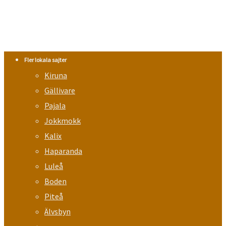
Fler lokala sajter
Kiruna
Gällivare
Pajala
Jokkmokk
Kalix
Haparanda
Luleå
Boden
Piteå
Älvsbyn