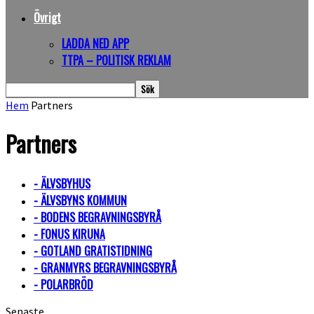
Övrigt
LADDA NED APP
TTPA – POLITISK REKLAM
Hem
Partners
Partners
- ÄLVSBYHUS
- ÄLVSBYNS KOMMUN
- BODENS BEGRAVNINGSBYRÅ
- FONUS KIRUNA
- GOTLAND GRATISTIDNING
- GRANMYRS BEGRAVNINGSBYRÅ
- POLARBRÖD
Senaste