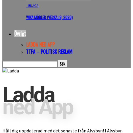
– BILAGA
WIKA MÖBLER (VECKA 19, 2026)
Övrigt
LADDA NED APP
TTPA – POLITISK REKLAM
Ladda
ned App
Håll dig uppdaterad med det senaste från Älvsbyn! I Älvsbyn