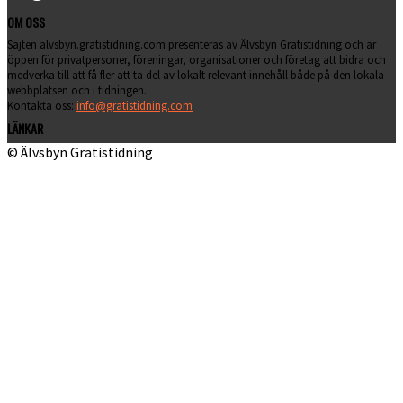
OM OSS
Sajten alvsbyn.gratistidning.com presenteras av Älvsbyn Gratistidning och är
öppen för privatpersoner, föreningar, organisationer och företag att bidra och
medverka till att få fler att ta del av lokalt relevant innehåll både på den lokala
webbplatsen och i tidningen.
Kontakta oss:
info@gratistidning.com
LÄNKAR
© Älvsbyn Gratistidning