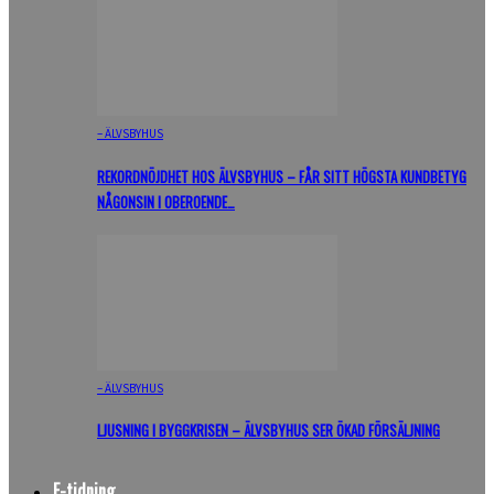
– ÄLVSBYHUS
REKORDNÖJDHET HOS ÄLVSBYHUS – FÅR SITT HÖGSTA KUNDBETYG
NÅGONSIN I OBEROENDE…
– ÄLVSBYHUS
LJUSNING I BYGGKRISEN – ÄLVSBYHUS SER ÖKAD FÖRSÄLJNING
E-tidning