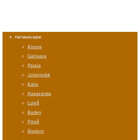
Fler lokala sajter
Kiruna
Gällivare
Pajala
Jokkmokk
Kalix
Haparanda
Luleå
Boden
Piteå
Älvsbyn