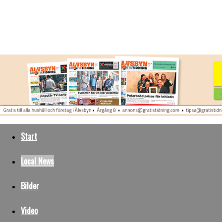
Start
Local News
Bilder
Video