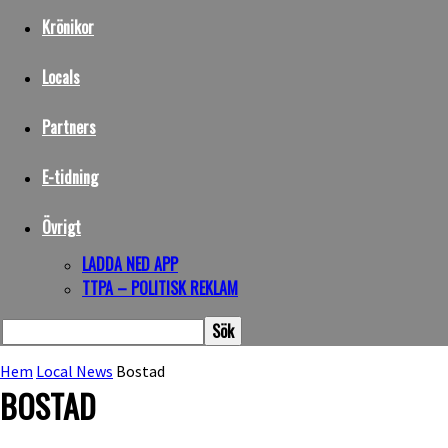
Krönikor
Locals
Partners
E-tidning
Övrigt
LADDA NED APP
TTPA – POLITISK REKLAM
Hem
Local News
Bostad
BOSTAD