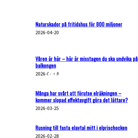
- MILJÖ & HÅLLBARHET
- TURISM
- UTBILDNING
Naturskador på fritidshus för 800 miljoner
ALLMÄNT
BOSTAD
2026-04-20
KULTUR & NÖJE
MAT & DRYCK
MOTOR
NÄRINGSLIV
Våren är här – här är misstagen du ska undvika på
SPORT
balkongen
2026-04-08
Många har svårt att förutse elräkningen –
kommer slopad effektavgift göra det lättare?
2026-03-25
Rusning till fasta elavtal mitt i elprischocken
2026-02-28