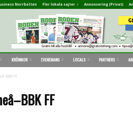
usiness Norrbotten
Fler lokala sajter
Annonsering (Privat)
An
KRÖNIKOR
EVENEMANG
LOCALS
PARTNERS
AN
meå–BBK FF
Umeå–BBK FF