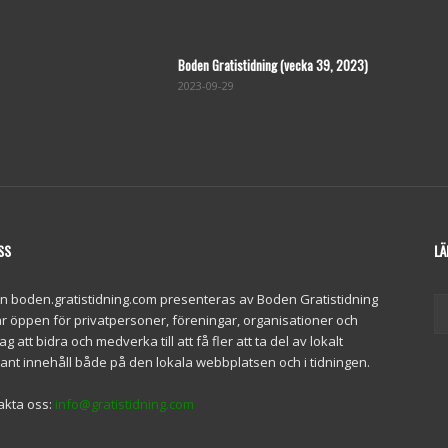
Boden Gratistidning (vecka 39, 2023)
2023-09-29
SS
LÄ
en boden.gratistidning.com presenteras av Boden Gratistidning
r öppen för privatpersoner, föreningar, organisationer och
ag att bidra och medverka till att få fler att ta del av lokalt
ant innehåll både på den lokala webbplatsen och i tidningen.
akta oss:
info@gratistidning.com