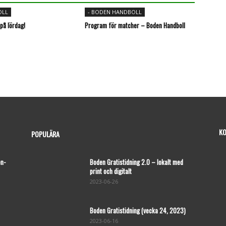
OLL
- BODEN HANDBOLL
å lördag!
Program för matcher – Boden Handboll
KO
POPULÄRA
en-
Boden Gratistidning 2.0 – lokalt med
print och digitalt
2023-06-26
Boden Gratistidning (vecka 24, 2023)
2023-06-16