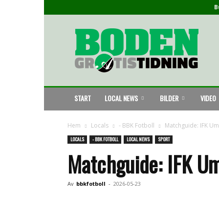
B
Boden
Gratistidning
START
LOCAL NEWS
BILDER
VIDEO
Hem
Locals
- BBK Fotboll
Matchguide: IFK U
LOCALS
- BBK FOTBOLL
LOCAL NEWS
SPORT
Matchguide: IFK 
Av
bbkfotboll
-
2026-05-23