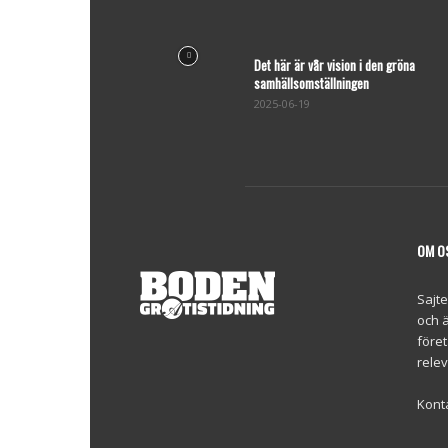
Det här är vår vision i den gröna
samhällsomställningen
2025-06-19
OM O
Sajt
och ä
föret
relev
Kont