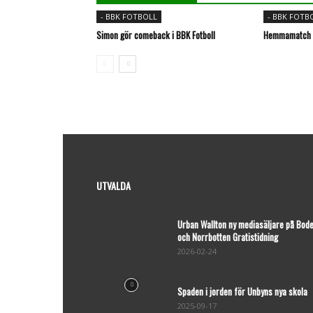
- BBK FOTBOLL
- BBK FOTB
Simon gör comeback i BBK Fotboll
Hemmamatch p
UTVALDA
Urban Wallton ny mediasäljare på Bod
och Norrbotten Gratistidning
2026-02-24
Spaden i jorden för Unbyns nya skola
2025-09-17