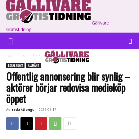
Gällivare
Gratistidning
Hem
Local News
Allmänt
LOCAL NEWS
ALLMÄNT
Offentlig annonsering blir synlig –
aktörer börjar redovisa medieköp
öppet
Av
redaktiongt
-
2026-06-17