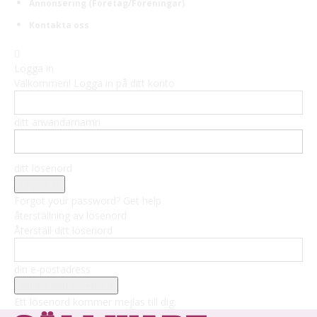
Annonsering (Företag/Föreningar)
Kontakta oss
Logga in
Välkommen! Logga in på ditt konto
ditt användarnamn
ditt lösenord
Forgot your password? Get help
återställning av lösenord
Återställ ditt lösenord
din e-postadress
Ett lösenord kommer mejlas till dig.