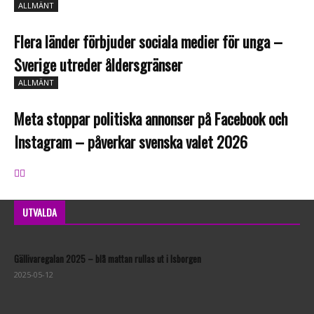
ALLMÄNT
Flera länder förbjuder sociala medier för unga –
Sverige utreder åldersgränser
ALLMÄNT
Meta stoppar politiska annonser på Facebook och
Instagram – påverkar svenska valet 2026
UTVALDA
Gällivaregalan 2025 – blå mattan rullas ut i Isborgen
2025-05-12