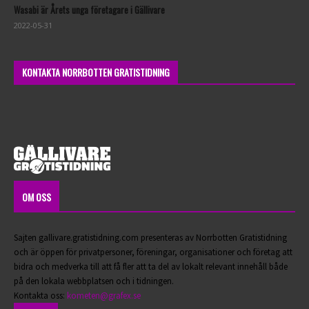
Wasabi är Årets unga företagare i Gällivare
2022-05-31
KONTAKTA NORRBOTTEN GRATISTIDNING
OM OSS
Sajten gallivare.gratistidning.com presenteras av Norrbotten Gratistidning
och är öppen för privatpersoner, föreningar, organisationer och företag att
bidra och medverka till att få fler att ta del av lokalt relevant innehåll både
på den lokala webbplatsen och i tidningen.
Kontakta oss:
kometen@grafex.se