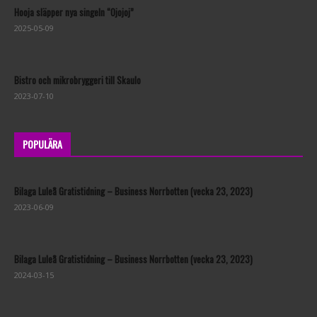
Hooja släpper nya singeln “Ojojoj”
2025-05-09
Bistro och mikrobryggeri till Skaulo
2023-07-10
POPULÄRA
Bilaga Luleå Gratistidning – Business Norrbotten (vecka 23, 2023)
2023-06-09
Bilaga Luleå Gratistidning – Business Norrbotten (vecka 23, 2023)
2024-03-15