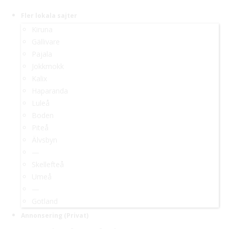
Fler lokala sajter
Kiruna
Gällivare
Pajala
Jokkmokk
Kalix
Haparanda
Luleå
Boden
Piteå
Älvsbyn
—
Skellefteå
Umeå
—
Gotland
Annonsering (Privat)