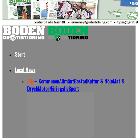
Start
Local News
Alla
– Kommunen
Allmänt
Bostad
Kultur & Nöje
Mat &
Dryck
Motor
Näringsliv
Sport