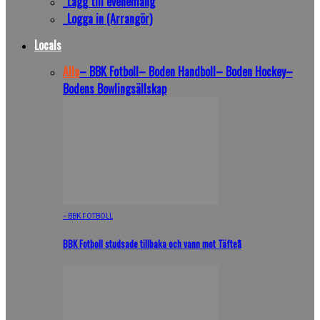
_Lägg till evenemang
_Logga in (Arrangör)
Locals
Alla
– BBK Fotboll
– Boden Handboll
– Boden Hockey
–
Bodens Bowlingsällskap
– BBK FOTBOLL
BBK Fotboll studsade tillbaka och vann mot Täfteå