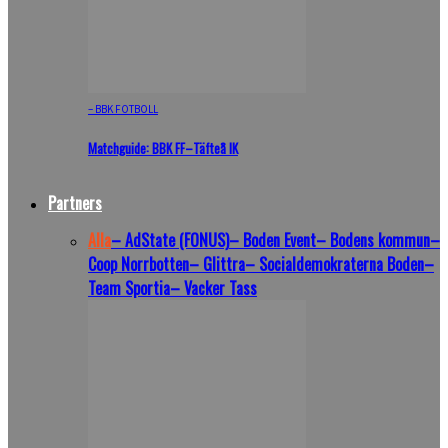
– BBK FOTBOLL
Matchguide: BBK FF–Täfteå IK
Partners
Alla
– AdState (FONUS)
– Boden Event
– Bodens kommun
–
Coop Norrbotten
– Glittra
– Socialdemokraterna Boden
–
Team Sportia
– Vacker Tass