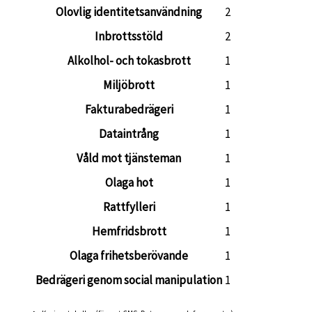
Olovlig identitetsanvändning
2
Inbrottsstöld
2
Alkolhol- och tokasbrott
1
Miljöbrott
1
Fakturabedrägeri
1
Dataintrång
1
Våld mot tjänsteman
1
Olaga hot
1
Rattfylleri
1
Hemfridsbrott
1
Olaga frihetsberövande
1
Bedrägeri genom social manipulation
1