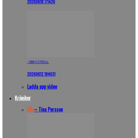
20260618 171426
– BBK FOTBOLL
20260612 184631
Ladda upp video
Krönikor
Alla
– Tina Persson