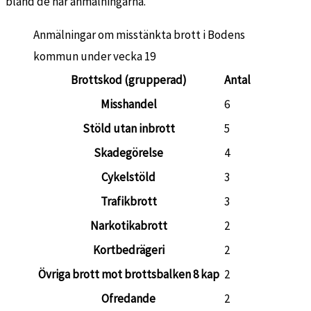
bland de här anmälningarna.
Anmälningar om misstänkta brott i Bodens
kommun under vecka 19
Brottskod (grupperad)
Antal
Misshandel
6
Stöld utan inbrott
5
Skadegörelse
4
Cykelstöld
3
Trafikbrott
3
Narkotikabrott
2
Kortbedrägeri
2
Övriga brott mot brottsbalken 8 kap
2
Ofredande
2