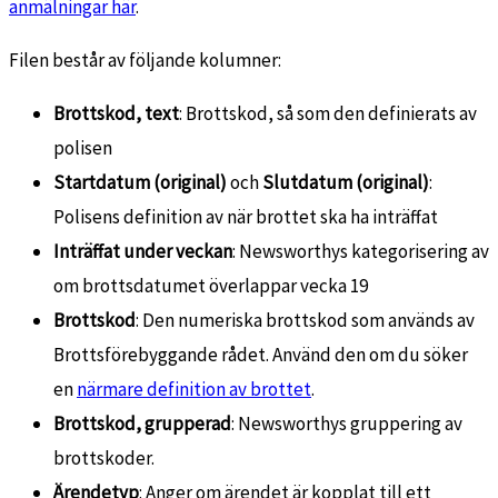
anmälningar här
.
Filen består av följande kolumner:
Brottskod, text
: Brottskod, så som den definierats av
polisen
Startdatum (original)
och
Slutdatum (original)
:
Polisens definition av när brottet ska ha inträffat
Inträffat under veckan
: Newsworthys kategorisering av
om brottsdatumet överlappar vecka 19
Brottskod
: Den numeriska brottskod som används av
Brottsförebyggande rådet. Använd den om du söker
en
närmare definition av brottet
.
Brottskod, grupperad
: Newsworthys gruppering av
brottskoder.
Ärendetyp
: Anger om ärendet är kopplat till ett