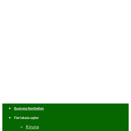
Business Norrbotten
Fler lokala sajter
Kiruna