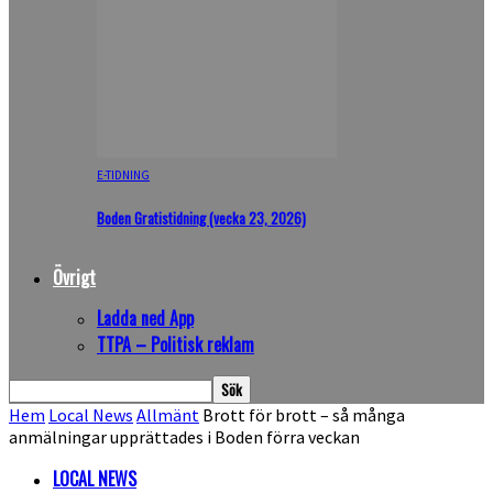
E-TIDNING
Boden Gratistidning (vecka 23, 2026)
Övrigt
Ladda ned App
TTPA – Politisk reklam
Hem
Local News
Allmänt
Brott för brott – så många
anmälningar upprättades i Boden förra veckan
LOCAL NEWS