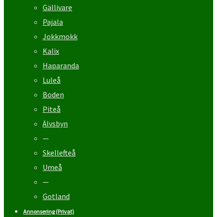
Gällivare
Pajala
Jokkmokk
Kalix
Haparanda
Luleå
Boden
Piteå
Älvsbyn
—
Skellefteå
Umeå
—
Gotland
Annonsering (Privat)