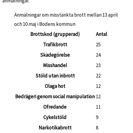
anmälningar.
Anmälningar om misstänkta brott mellan 13 april
och 10 maj i Bodens kommun
Brottskod (grupperad)
Antal
Trafikbrott
25
Skadegörelse
24
Misshandel
23
Stöld utan inbrott
22
Olaga hot
12
Bedrägeri genom social manipulation
12
Ofredande
11
Cykelstöld
9
Narkotikabrott
8