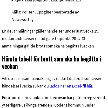
Kopiera tabellen (för eget CMS, Datawrapper, Infogram, etc.)
Källa: Polisen, uppgifter bearbetade av
Newsworthy
En del anmälningar gäller händelser under just vecka 19,
medan andra avser en tidigare tidpunkt. 28 av 43
anmälningar gällde brott som ska ha begåtts i veckan.
Hämta tabell för brott som ska ha begåtts i
veckan
Vill du se en sammanräkning av endast de brott som avser
händelser i vecka 19 kan du
ladda ner en Excel-fil här
.
Förutom de misstänkta brotten ovan har polisen registrerat
ytterligare 31 övriga ärenden i Bodens kommun under