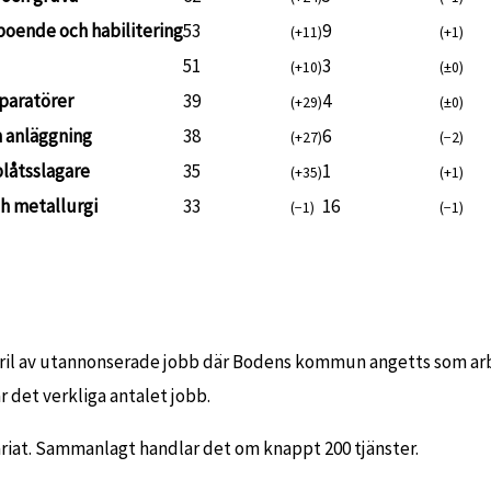
oende och habilitering
53
9
(+11)
(+1)
51
3
(+10)
(±0)
paratörer
39
4
(+29)
(±0)
h anläggning
38
6
(+27)
(−2)
låtsslagare
35
1
(+35)
(+1)
ch metallurgi
33
16
(−1)
(−1)
april av utannonserade jobb där Bodens kommun angetts som ar
r det verkliga antalet jobb.
ariat. Sammanlagt handlar det om knappt 200 tjänster.