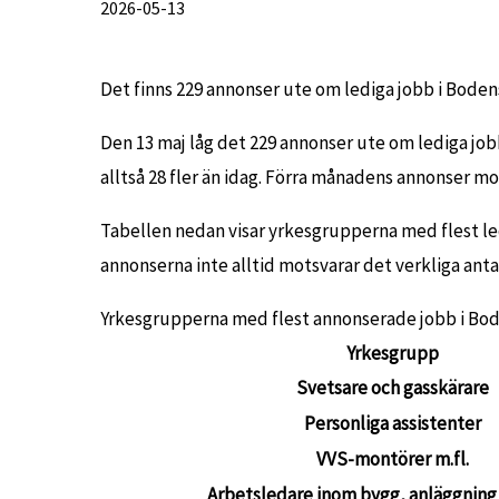
2026-05-13
Det finns 229 annonser ute om lediga jobb i Bode
Den 13 maj låg det 229 annonser ute om lediga jo
alltså 28 fler än idag. Förra månadens annonser mo
Tabellen nedan visar yrkesgrupperna med flest le
annonserna inte alltid motsvarar det verkliga anta
Yrkesgrupperna med flest annonserade jobb i B
Yrkesgrupp
Svetsare och gasskärare
Personliga assistenter
VVS-montörer m.fl.
Arbetsledare inom bygg, anläggning