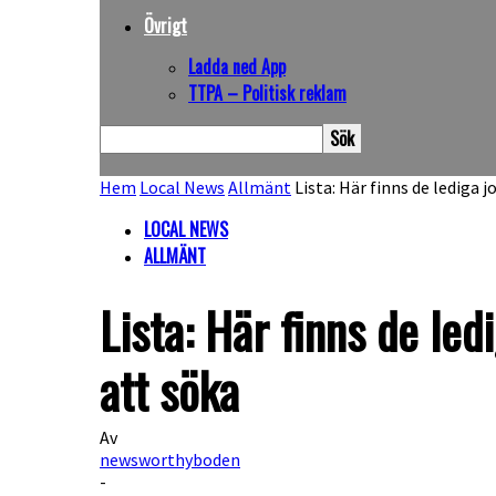
Övrigt
Ladda ned App
TTPA – Politisk reklam
Hem
Local News
Allmänt
Lista: Här finns de lediga 
LOCAL NEWS
ALLMÄNT
Lista: Här finns de le
att söka
Av
newsworthyboden
-