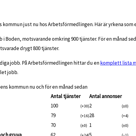
ns kommun just nu hos Arbetsförmedlingen. Här är yrkena som e
bb i Boden, motsvarande omkring 900 tjänster. För en månad s
tsvarade drygt 800 tjänster.
diga jobb. På Arbetsförmedlingen hittar du en
komplett lista 
let jobb.
odens kommun nu och för en månad sedan
Antal tjänster
Antal annonser
100
2
(+30)
(±0)
79
28
(+16)
(+4)
70
1
(±0)
(±0)
 och gruva
62
5
(+24)
(−1)