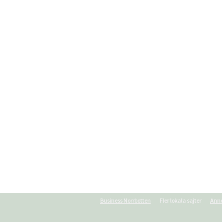
Business Norrbotten
Fler lokala sajter
Anno