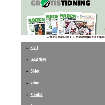
Start
Local News
Bilder
Video
Krönikor