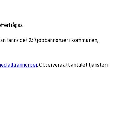
fterfrågas.
edan fanns det 257 jobbannonser i kommunen,
med alla annonser
. Observera att antalet tjänster i