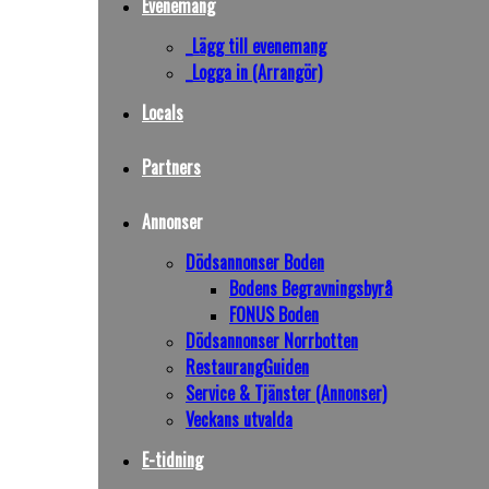
Evenemang
_Lägg till evenemang
_Logga in (Arrangör)
Locals
Partners
Annonser
Dödsannonser Boden
Bodens Begravningsbyrå
FONUS Boden
Dödsannonser Norrbotten
RestaurangGuiden
Service & Tjänster (Annonser)
Veckans utvalda
E-tidning